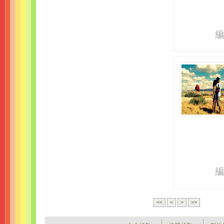
編
編
<<
<
>
>>