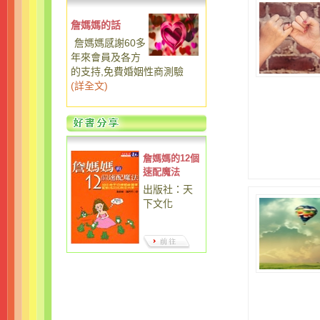
詹媽媽的話
詹媽媽感謝60多
年來會員及各方
的支持,免費婚姻性商測驗
(
詳全文
)
詹媽媽的12個
速配魔法
出版社：天
下文化