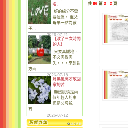
共
86
篇
3 - 2
頁
名,
好的緣分不需
要催促。 但父
母早一點為孩
子...
2026-07-21
【改了三次時間
的人】
只要真誠地，
不必患得患
失，，，來到對
方面...
2026-07-18
月黑風高才敢回
家的苦
雖然感情是兩
個年輕人的事
但是父母親
有...
2026-07-12