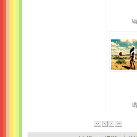
編
編
<<
<
>
>>