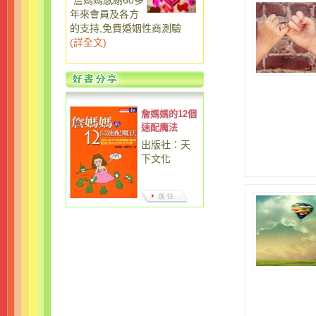
詹媽媽感謝60多
年來會員及各方
的支持,免費婚姻性商測驗
(
詳全文
)
詹媽媽的12個
速配魔法
出版社：天
下文化