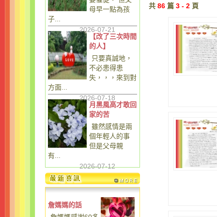
共
86
篇
3 - 2
頁
母早一點為孩
子...
2026-07-21
【改了三次時間
的人】
只要真誠地，
不必患得患
失，，，來到對
方面...
2026-07-18
月黑風高才敢回
家的苦
雖然感情是兩
個年輕人的事
但是父母親
有...
2026-07-12
詹媽媽的話