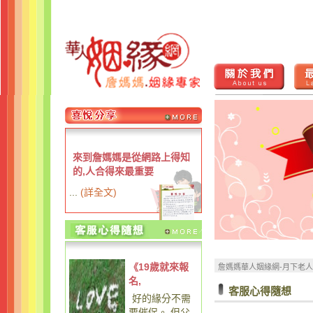
來到詹媽媽是從網路上得知
的,人合得來最重要
...
(
詳全文
)
《19歲就來報
詹媽媽華人姻緣網-月下老
名,
客服心得隨想
好的緣分不需
要催促。 但父