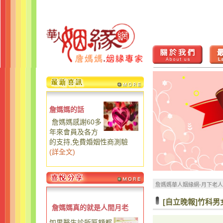
詹媽媽的話
詹媽媽感謝60多
年來會員及各方
的支持,免費婚姻性商測驗
(
詳全文
)
詹媽媽華人姻緣網-月下老
[自立晚報]竹科
詹媽媽真的就是人間月老
如果醫生診所匾額都