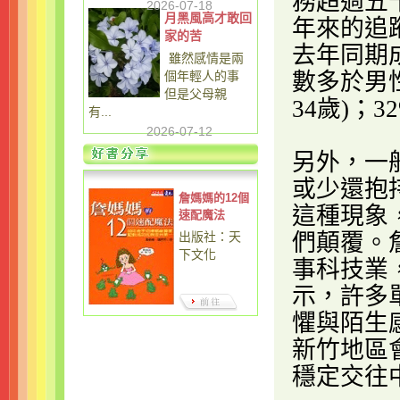
務超過五
2026-07-18
月黑風高才敢回
年來的追
家的苦
去年同期
雖然感情是兩
個年輕人的事
數多於男
但是父母親
34歲
)
；32
有...
2026-07-12
另外，一
或少還抱
詹媽媽的12個
這種現象
速配魔法
出版社：天
們顛覆。
下文化
事科技業
示，許多
懼與陌生
新竹地區
穩定交往