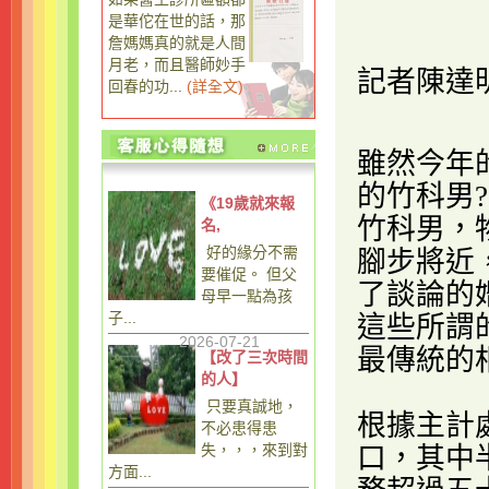
是華佗在世的話，那
詹媽媽真的就是人間
月老，而且醫師妙手
記者陳達
回春的功...
(
詳全文
)
雖然今年
的竹科男
?
《19歲就來報
竹科男，
名,
好的緣分不需
腳步將近
要催促。 但父
了談論的
母早一點為孩
子...
這些所謂
2026-07-21
最傳統的
【改了三次時間
的人】
只要真誠地，
根據主計
不必患得患
失，，，來到對
口，其中
方面...