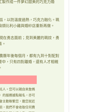
工製作成一件夢幻甜美的巧克力婚
扇，以防溫度過熱，巧克力融化。珮
麻煩比利小雞與婚紗店重新再做。
現在勇志面前；見到美麗的珮妏，勇
喜。
農曆年後每個月，都有九到十對配對
妻中，只有四對離婚，還有人才相親
。
託人。您可以親自來詹媽
）的服務據點報名，亦可
會主動聯繫您，邀您就近
前，我們不會收取任何費