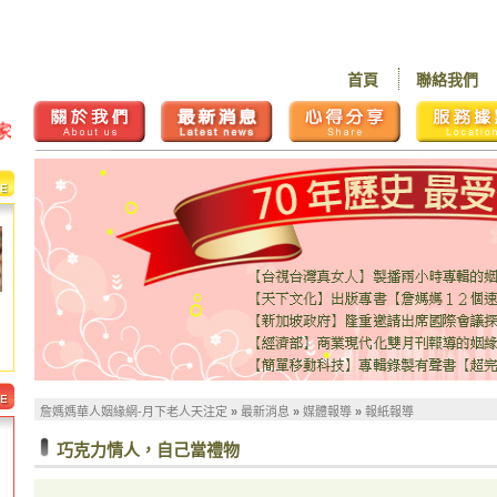
首頁
聯絡我們
詹媽媽華人姻緣網-月下老人天注定
»
最新消息
»
媒體報導
»
報紙報導
巧克力情人，自己當禮物