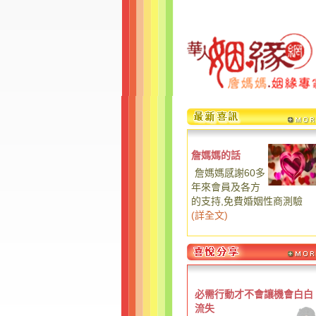
詹媽媽的話
詹媽媽感謝60多
年來會員及各方
的支持,免費婚姻性商測驗
(
詳全文
)
必需行動才不會讓機會白白
流失