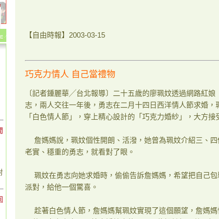
【自由時報】2003-03-15
巧克力情人 自己當禮物
〔記者鍾麗華╱台北報導〕二十五歲的廖珮妏透過網路紅娘
志，兩人交往一年後，勇志在二月十四日西洋情人節求婚，
「白色情人節」，穿上精心設計的「巧克力婚紗」，大方接
間
詹媽媽說，珮妏個性開朗、活潑，她曾為珮妏介紹三、四
老實、穩重的勇志，就看對了眼。
對
珮妏在勇志向她求婚時，偷偷告訴詹媽媽，希望把自己包
派對，給他一個驚喜。
回
趁著白色情人節，詹媽媽幫珮妏實現了這個願望，詹媽媽