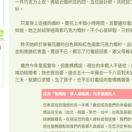
一件巧克力上衣，再結合婚紗店的四、五位設計師，共同加
紗。
只是穿上這樣的婚紗，要花上半個小時時間，且要邊吹電
妏說，她之前試穿過兩套巧克力婚紗，不小心就碎裂，只好
昨天她終於穿著亮麗的白色與粉紅色兩套巧克力婚紗，出
個
志則是臉紅害羞，驚訝不已，都忘了打電話回家，跟父母報
雖然今年是孤鸞年，但詹媽媽說，現在的年輕人不迷信，
成功結婚者；她也很自豪，過去五十一年撮合一千八百對夫
三天，就開口求婚，生了孩子，也不忘打電話向詹媽媽報喜
成為「詹媽媽．華人姻緣網」的幸福委託人
您希望找到理想的另一半嗎？歡迎成為我們的幸福委
媽設在全省（台北、桃園、新竹、台中、台南及高雄
採網路報名。在填妥您的個人資料並發送後，我們即
前往服務據點與我們的客服人員面談。在您決定參加