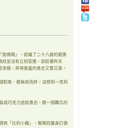
「詹媽媽」，認識了二十八歲的劉勇
珮妏並沒有立刻答應，卻趁著昨天
受求婚，弄得害羞的勇志又驚又喜。
個對象，都無疾而終，沒想到一見到
裝成巧克力送給勇志，開一個難忘的
情商「比利小雞」，幫珮妏量身訂做