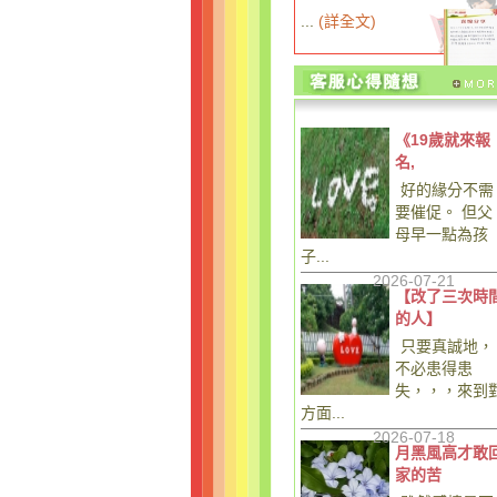
...
(
詳全文
)
《19歲就來報
名,
好的緣分不需
要催促。 但父
母早一點為孩
子...
2026-07-21
【改了三次時
的人】
只要真誠地，
不必患得患
失，，，來到
方面...
2026-07-18
月黑風高才敢
家的苦