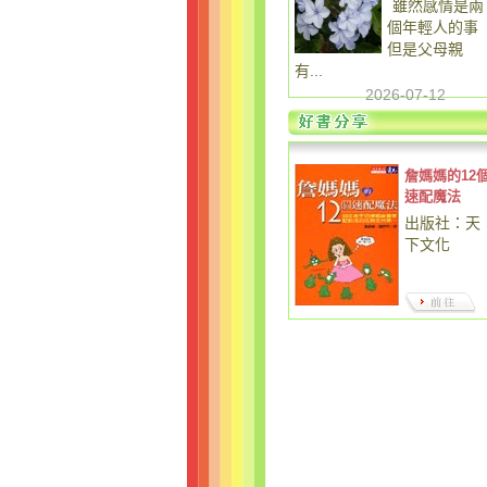
雖然感情是兩
個年輕人的事
但是父母親
有...
2026-07-12
詹媽媽的12
速配魔法
出版社：天
下文化