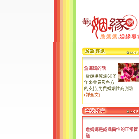
詹媽媽的話
詹媽媽感謝60多
年來會員及各方
的支持,免費婚姻性商測驗
(
詳全文
)
詹媽媽是認識異性的正常管
道