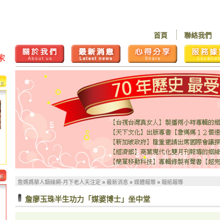
首頁
聯絡我們
詹媽媽華人姻緣網-月下老人天注定
»
最新消息
»
媒體報導
»
報紙報導
詹廖玉珠半生功力「媒婆博士」坐中堂