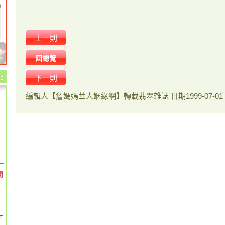
上一則
回總覽
下一則
編輯人
【詹媽媽華人姻緣網】轉載翡翠雜誌
日期
1999-07-01
間
對