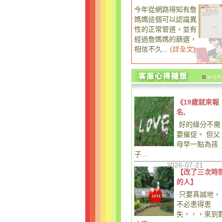
今年從網路得知有詹
媽媽這個可以認識異
性的正常管道，並有
經過詹媽媽的篩選，
相信不久...
(
詳全文
)
《19歲就來報
名,
好的緣分不需
要催促。 但父
母早一點為孩
子...
2026-07-21
【改了三次時
的人】
只要真誠地，
不必患得患
失，，，來到