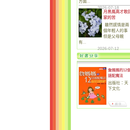
方面...
2026-07-18
月黑風高才敢
家的苦
雖然感情是兩
個年輕人的事
但是父母親
有...
2026-07-12
詹媽媽的12
速配魔法
出版社：天
下文化