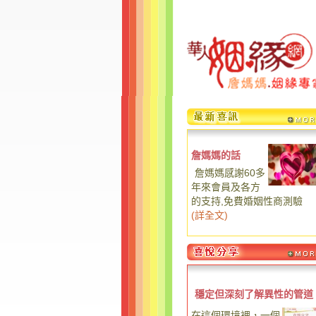
詹媽媽的話
詹媽媽感謝60多
年來會員及各方
的支持,免費婚姻性商測驗
(
詳全文
)
穩定但深刻了解異性的管道
在這個環境裡，一個