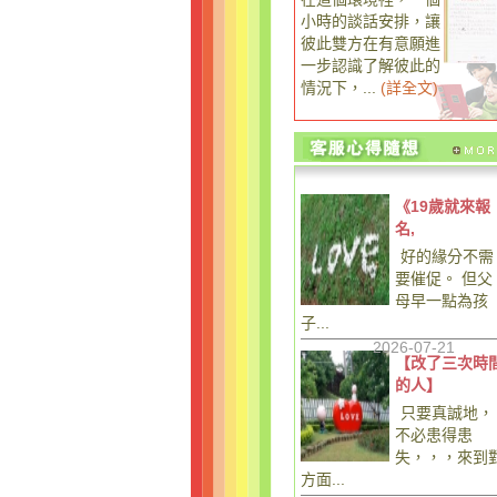
小時的談話安排，讓
彼此雙方在有意願進
一步認識了解彼此的
情況下，...
(
詳全文
)
《19歲就來報
名,
好的緣分不需
要催促。 但父
母早一點為孩
子...
2026-07-21
【改了三次時
的人】
只要真誠地，
不必患得患
失，，，來到
方面...