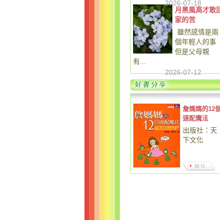
2026-07-18
月黑風高才敢
家的苦
雖然感情是兩
個年輕人的事
但是父母親
有...
2026-07-12
詹媽媽的12
速配魔法
出版社：天
下文化