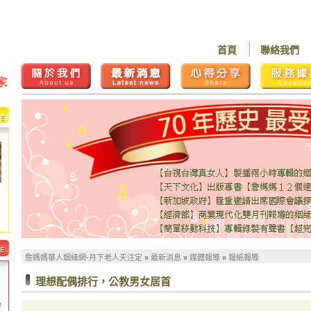
首頁
聯絡我們
詹媽媽華人姻緣網-月下老人天注定
»
最新消息
»
媒體報導
»
報紙報導
理想配偶排行，公教男女居首