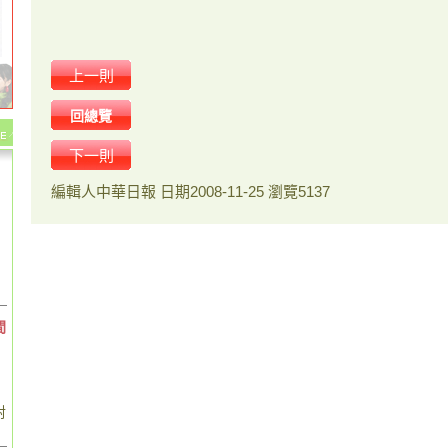
上一則
回總覽
下一則
編輯人
中華日報
日期
2008-11-25
瀏覽
5137
間
對