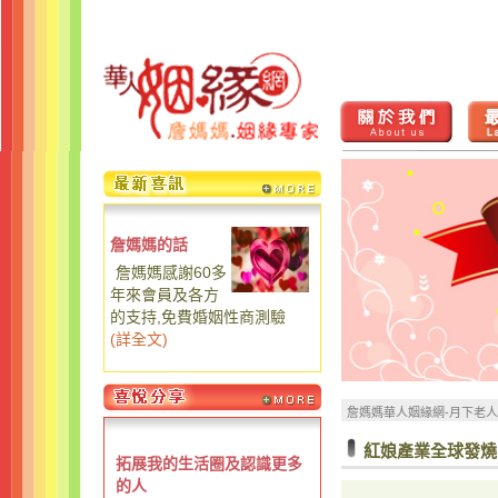
詹媽媽的話
詹媽媽感謝60多
年來會員及各方
的支持,免費婚姻性商測驗
(
詳全文
)
詹媽媽華人姻緣網-月下老
紅娘產業全球發燒
拓展我的生活圈及認識更多
的人