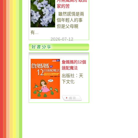
月黑風高才敢回
家的苦
雖然感情是兩
個年輕人的事
但是父母親
有...
2026-07-12
詹媽媽的12個
速配魔法
出版社：天
下文化