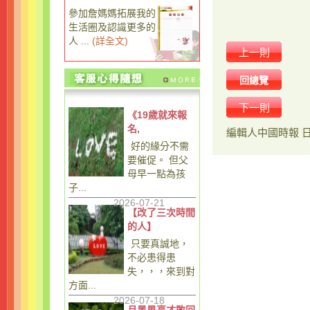
參加詹媽媽拓展我的
生活圈及認識更多的
人 ...
(
詳全文
)
上一則
回總覽
下一則
《19歲就來報
名,
編輯人
中國時報
好的緣分不需
要催促。 但父
母早一點為孩
子...
2026-07-21
【改了三次時間
的人】
只要真誠地，
不必患得患
失，，，來到對
方面...
2026-07-18