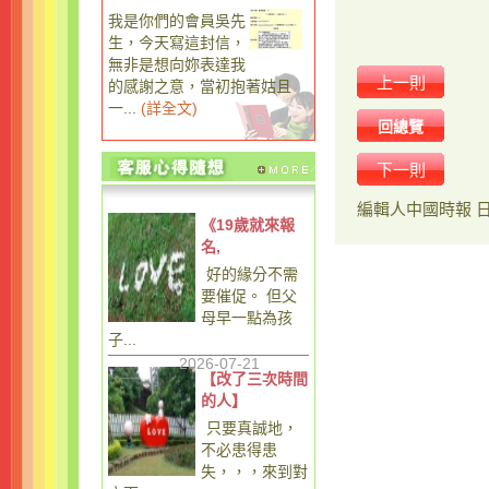
我是你們的會員吳先
生，今天寫這封信，
無非是想向妳表達我
上一則
的感謝之意，當初抱著姑且
一...
(
詳全文
)
回總覽
下一則
編輯人
中國時報
《19歲就來報
名,
好的緣分不需
要催促。 但父
母早一點為孩
子...
2026-07-21
【改了三次時間
的人】
只要真誠地，
不必患得患
失，，，來到對