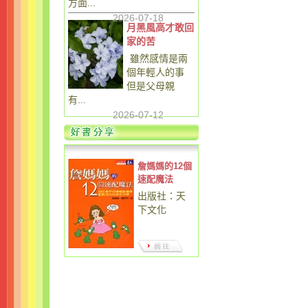
方面...
2026-07-18
月黑風高才敢回
家的苦
雖然感情是兩
個年輕人的事
但是父母親
有...
2026-07-12
詹媽媽的12個
速配魔法
出版社：天
下文化