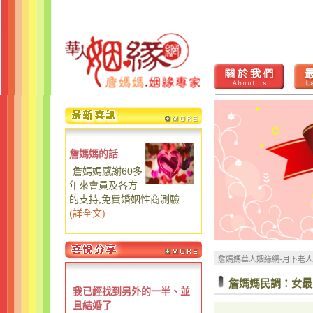
詹媽媽的話
詹媽媽感謝60多
年來會員及各方
的支持,免費婚姻性商測驗
(
詳全文
)
詹媽媽華人姻緣網-月下老
詹媽媽民調：女最
我已經找到另外的一半、並
且結婚了