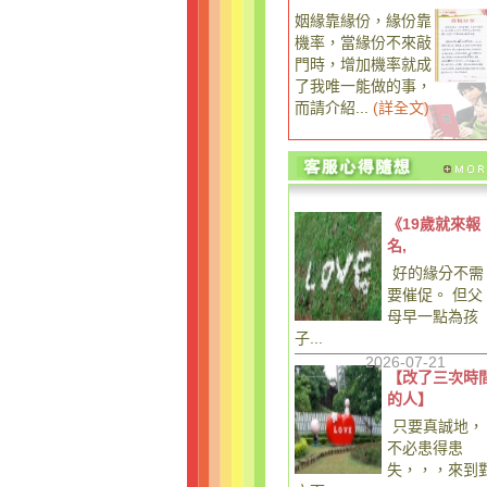
姻緣靠緣份，緣份靠
機率，當緣份不來敲
門時，增加機率就成
了我唯一能做的事，
而請介紹...
(
詳全文
)
《19歲就來報
名,
好的緣分不需
要催促。 但父
母早一點為孩
子...
2026-07-21
【改了三次時
的人】
只要真誠地，
不必患得患
失，，，來到