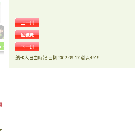
上一則
回總覽
下一則
編輯人
自由時報
日期
2002-09-17
瀏覽
4919
間
對