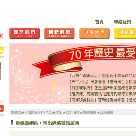
首頁
聯絡我們
詹媽媽華人姻緣網-月下老人天注定
»
最新消息
»
媒體報導
»
報紙報導
詹媽媽網站，推出網路徵婚啟事