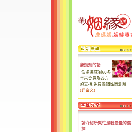
詹媽媽的話
詹媽媽感謝60多
年來會員及各方
的支持,免費婚姻性商測驗
(
詳全文
)
請介紹所幫忙是我最佳的選
擇