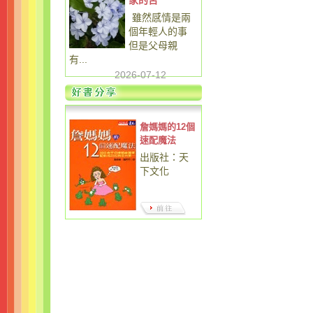
家的苦
雖然感情是兩
個年輕人的事
但是父母親
有...
2026-07-12
詹媽媽的12個
速配魔法
出版社：天
下文化