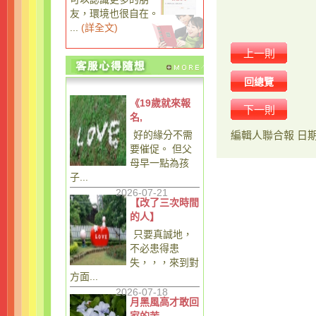
友，環境也很自在。
...
(
詳全文
)
上一則
回總覽
《19歲就來報
下一則
名,
好的緣分不需
編輯人
聯合報
日
要催促。 但父
母早一點為孩
子...
2026-07-21
【改了三次時間
的人】
只要真誠地，
不必患得患
失，，，來到對
方面...
2026-07-18
月黑風高才敢回