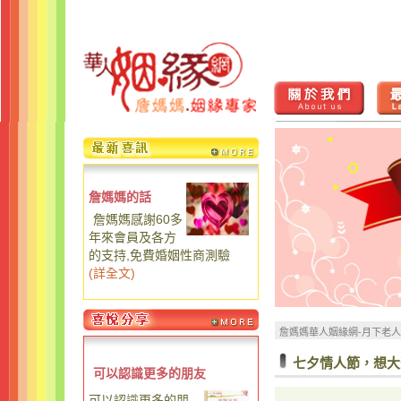
詹媽媽的話
詹媽媽感謝60多
年來會員及各方
的支持,免費婚姻性商測驗
(
詳全文
)
詹媽媽華人姻緣網-月下老
七夕情人節，想大
可以認識更多的朋友
可以認識更多的朋