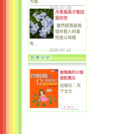
方面...
2026-07-18
月黑風高才敢回
家的苦
雖然感情是兩
個年輕人的事
但是父母親
有...
2026-07-12
詹媽媽的12個
速配魔法
出版社：天
下文化