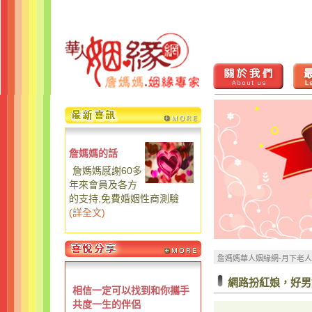
詹媽媽的話
詹媽媽感謝60多
年來會員及各方
的支持,免費婚姻性商測驗
(
詳全文
)
詹媽媽華人姻緣網-月下老
網路扮紅娘，好男
相信一定可以找到和你攜手
共度一生的伴侶