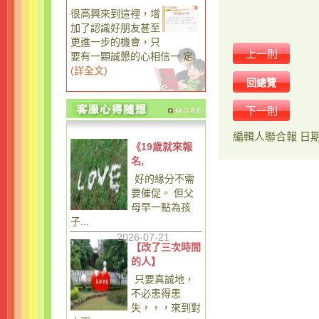
很高興來到這裡，增
加了認識好朋友甚至
更進一步的機會，只
上一則
要有一顆誠懇的心相信一 定...
(
詳全文
)
回總覽
下一則
編輯人
聯合報
日
《19歲就來報
名,
好的緣分不需
要催促。 但父
母早一點為孩
子...
2026-07-21
【改了三次時間
的人】
只要真誠地，
不必患得患
失，，，來到對