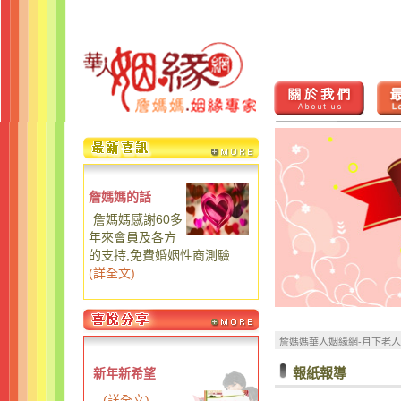
詹媽媽的話
詹媽媽感謝60多
年來會員及各方
的支持,免費婚姻性商測驗
(
詳全文
)
詹媽媽華人姻緣網-月下老
報紙報導
新年新希望
...
(
詳全文
)