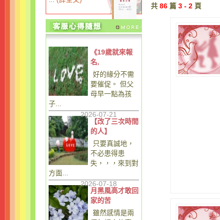
共
86
篇
3 - 2
頁
《19歲就來報
名,
好的緣分不需
要催促。 但父
母早一點為孩
子...
2026-07-21
【改了三次時間
的人】
只要真誠地，
不必患得患
失，，，來到對
方面...
2026-07-18
月黑風高才敢回
家的苦
雖然感情是兩