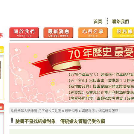
首頁
聯絡我們
詹媽媽華人姻緣網-月下老人天注定
»
最新消息
»
媒體報導
»
網路新聞報導
臉書不易找結婚對象 傳統婚友管道仍受依賴