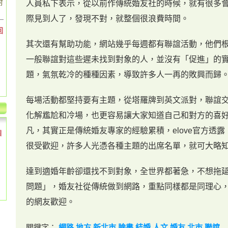
對
人員私下表示，從以前作傳統婚友社的時候，就有很多
際見到人了，發現不對，就整個很浪費時間。
回
其次還有幫助功能，網站幾乎每週都有聯誼活動，他們
一般聯誼對這些遲未找到對象的人，並沒有「促進」的
題，氣氛乾冷的種種因素，導致許多人一再的敗興而歸
每場活動都堅持要有主題，從塔羅牌到英文派對，聯誼
化解尷尬和冷場，也更容易讓大家知道自己和對方的喜
凡，其實正是傳統婚友專家的經驗累積，elove官方透
個
很受歡迎，許多人光憑各種主題的出席名單，就可大略
達到適婚年齡卻還找不到對象，全世界都著急，不想拖
問題」，婚友社從傳統做到網路，重點同樣都是同理心
的網友歡迎。
關鍵字：
網路
地方
新北市
臉書
結婚
人文
婚友
北市
聯誼