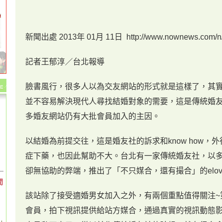
新聞出處
2013年
01月
11日
http://www.nownews.com/n
記者王郁淳／台北報導
臉書風行，很多人以為交友網站的形式就是這樣了，其
並不容易解決現代人尋找結婚對象的需要，這是傳統婚
多婚友網站仍有大批會員加入的主因。
以結婚為前提交往，這是婚友社的訴求和know
how，
症下藥，也因此幫助不大。台北有一家傳統婚友社，以
卻無協助的弊端，推出了「不只媒合，還有撮合」的elov
間
該站除了接受適婚男女加入之外，有兩個重點值得關注~
會員，拍下視訊提供給站方媒合，通過真實的視訊動態