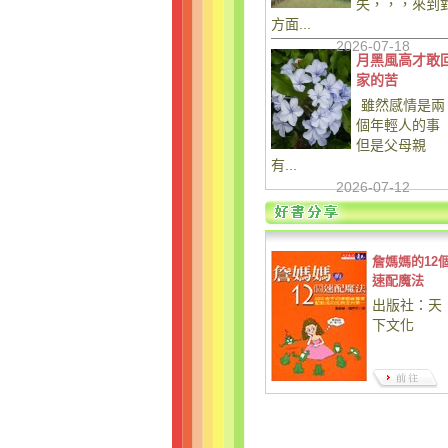
失，，，來到
方面...
2026-07-18
月黑風高才敢
家的苦
雖然感情是兩
個年輕人的事
但是父母親
有...
2026-07-12
詹媽媽的12
速配魔法
出版社：天
下文化