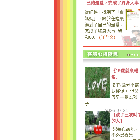
己的最愛，完成了終身大事
從網路上找到了「詹
媽媽」，終於在這裏
遇到了自己的最愛，
完成了終身大事. 我
和00...
(
詳全文
)
《19歲就來報
名,
好的緣分不需
要催促。 但父
母早一點為孩
子...
2026-07-21
【改了三次時
的人】
只要真誠地，
不必患得患