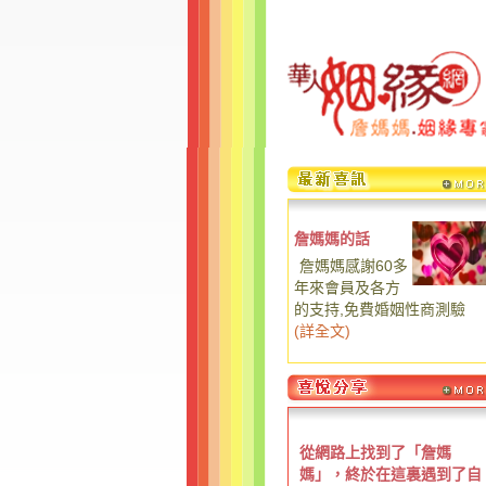
詹媽媽的話
詹媽媽感謝60多
年來會員及各方
的支持,免費婚姻性商測驗
(
詳全文
)
從網路上找到了「詹媽
媽」，終於在這裏遇到了自