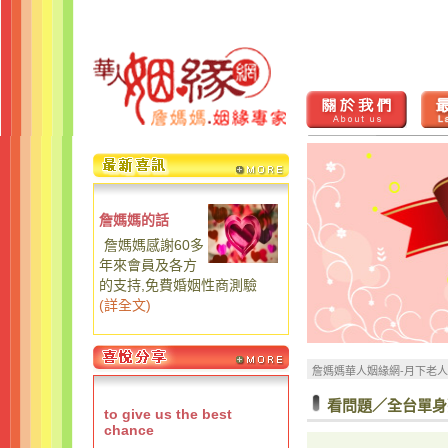
詹媽媽的話
詹媽媽感謝60多
年來會員及各方
的支持,免費婚姻性商測驗
(
詳全文
)
詹媽媽華人姻緣網-月下老
看問題／全台單身
to give us the best
chance