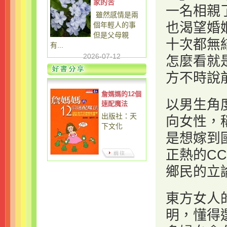
家的苦
一名相親
雖然感情是兩
也渴望婚
個年輕人的事
但是父母親
十次都無
有...
2026-07-12
怎麼看就
方不時說
詹媽媽的12個
以男生角
速配魔法
出版社：天
向女性，
下文化
是想嫁到
正熱的C
鄉民的立
東方女人
明，懂得