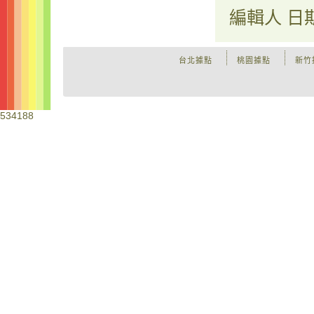
編輯人
日
台北據點
桃園據點
新竹
534188