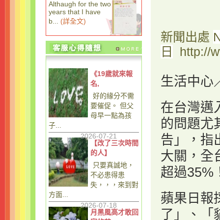
Althaugh for the two
years that I have
b...
(
詳全文
)
新聞出處
日
http://
《19歲就來報
生活中心
名,
好的緣分不需
在台灣邁
要催促。 但父
母早一點為孩
的問題尤
子...
2026-07-21
告」，指
【改了三次時間
的人】
大關，全
只要真誠地，
超過35%
不必患得患
失，，，來到對
方面...
蘋果日報
2026-07-18
了」、「
月黑風高才敢回