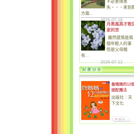
不必患得患
失，，，來到
方面...
2026-07-18
月黑風高才敢
家的苦
雖然感情是兩
個年輕人的事
但是父母親
有...
2026-07-12
詹媽媽的12
速配魔法
出版社：天
下文化