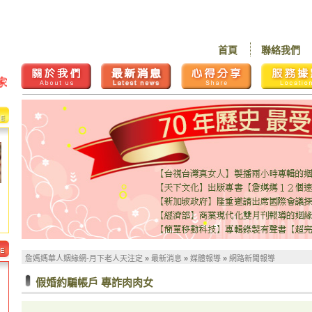
首頁
聯絡我們
詹媽媽華人姻緣網-月下老人天注定
»
最新消息
»
媒體報導
»
網路新聞報導
假婚約騙帳戶 專詐肉肉女