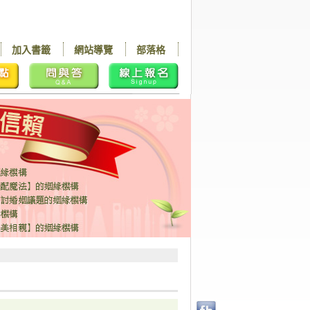
加入書籤
網站導覽
部落格