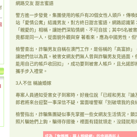
網路交友
甜言蜜語
對
警方進一步發覺，集團使用的帳戶有20個女性人頭戶，傳喚
站「愛情公寓」結識男友，對方終日甜言蜜語，網路認識第
回
「親愛的」相稱，讓她們深陷情網、不可自拔；其中5名被
竟都是同一人，從面貌外觀與穿
著看來，應為中國男性，但
檢警查出，詐騙男友自稱在澳門工作，是俗稱的「高富帥」
讓她們信以為真。被害女網友們無人曾與詐騙男友見過面，
能用自己的帳戶收回扣」，成功要到被害人帳戶，且允諾即
攜手步入禮堂。
3人不信
稱論婚嫁
個
專案人員通知受害女子到案時，好幾位說「已經和男友『論
郎君將來台迎娶一事深信不疑，當面嗆警察「別破壞我的良
檢警指出，詐騙集團疑似事先掌握一些女網友生活情況，鎖
照片騙她們上鉤，騙得存摺後，裡面有錢就領走，沒錢就用
成為「詹媽媽．華人姻緣網」的幸福委託人