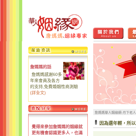
詹媽媽的話
詹媽媽感謝60多
年來會員及各方
的支持,免費婚姻性商測驗
(
詳全文
)
詹媽媽華人姻緣網-月下老
因為還年輕，所以
覺得來參加詹媽媽的姻緣就
更有機會認識更多人，也滿