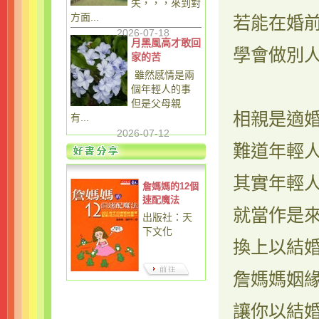
失，，，來到對
方面...
若能在婚
2026-07-18
月黑風高才敢回
學會做別
家的苦
雖然感情是兩
個年輕人的事
但是父母親
相親是適
有...
2026-07-12
難道年輕
其實年輕
詹媽媽的12個
速配魔法
就當作是來
出版社：天
下文化
換上以結
詹媽媽姻
讓你以結