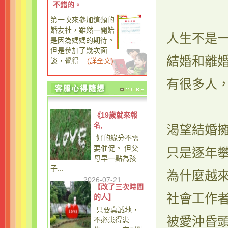
不錯的。
第一次來參加這類的
婚友社，雖然一開始
人生不是
是因為媽媽的期待。
但是參加了幾次面
結婚和離
談，覺得...
(
詳全文
)
有很多人
《19歲就來報
名,
渴望結婚
好的緣分不需
要催促。 但父
只是逐年
母早一點為孩
子...
為什麼越
2026-07-21
【改了三次時間
社會工作
的人】
只要真誠地，
被愛沖昏
不必患得患