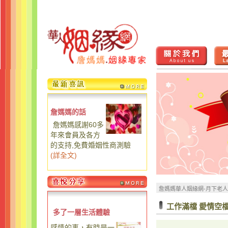
詹媽媽的話
詹媽媽感謝60多
年來會員及各方
的支持,免費婚姻性商測驗
(
詳全文
)
詹媽媽華人姻緣網-月下老
工作滿檔 愛情空
多了一層生活體驗
感情的事，有時是一