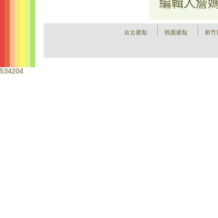
編輯人
詹
台北據點
桃園據點
新竹
534204