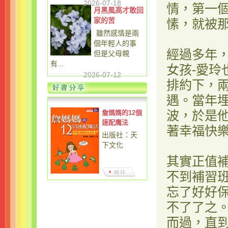
2026-07-18
情，第一
月黑風高才敢回
家的苦
愫，就被
雖然感情是兩
個年輕人的事
經過多年
但是父母親
有...
女孩-愛
2026-07-12
排約下，
遇。當年
波，於是
詹媽媽的12個
速配魔法
著幸福快
出版社：天
下文化
其實正值
不到補習
忘了好好
不了了之
而過，直