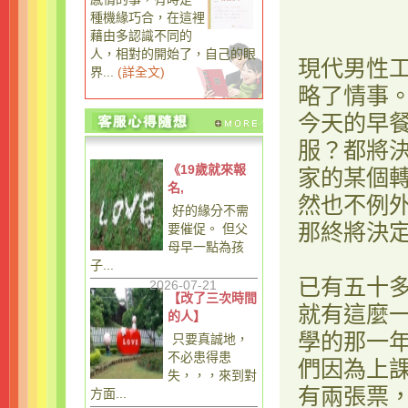
種機緣巧合，在這裡
藉由多認識不同的
人，相對的開始了，自己的眼
現代男性
界...
(
詳全文
)
略了情事
今天的早
服？都將
《19歲就來報
家的某個
名,
然也不例
好的緣分不需
那終將決
要催促。 但父
母早一點為孩
子...
已有五十
2026-07-21
【改了三次時間
就有這麼
的人】
學的那一
只要真誠地，
不必患得患
們因為上
失，，，來到對
有兩張票
方面...