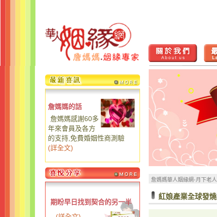
詹媽媽的話
詹媽媽感謝60多
年來會員及各方
的支持,免費婚姻性商測驗
(
詳全文
)
詹媽媽華人姻緣網-月下老
紅娘產業全球發燒
期盼早日找到契合的另一半
...
(
詳全文
)