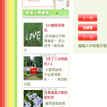
上一則
《19歲就來報
回總覽
名,
好的緣分不需
下一則
要催促。 但父
母早一點為孩
編輯人
中時電子報
子...
2026-07-21
【改了三次時間
的人】
只要真誠地，
不必患得患
失，，，來到對
方面...
2026-07-18
月黑風高才敢回
家的苦
雖然感情是兩