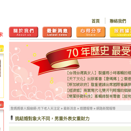
首頁
聯絡我們
詹媽媽華人姻緣網-月下老人天注定
»
最新消息
»
媒體報導
»
網路新聞報導
挑結婚對象大不同，男重外表女重財力