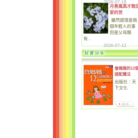
2026-07-18
月黑風高才敢
家的苦
雖然感情是兩
個年輕人的事
但是父母親
有...
2026-07-12
詹媽媽的12
速配魔法
出版社：天
下文化