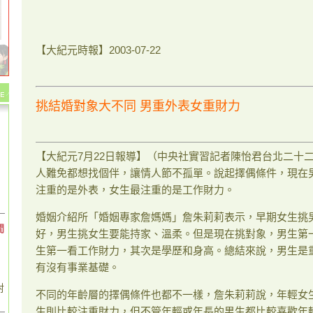
【大紀元時報】2003-07-22
挑結婚對象大不同 男重外表女重財力
【大紀元7月22日報導】（中央社實習記者陳怡君台北二十
人難免都想找個伴，讓情人節不孤單。說起擇偶條件，現在
注重的是外表，女生最注重的是工作財力。
婚姻介紹所「婚姻專家詹媽媽」詹朱莉莉表示，早期女生挑
間
好，男生挑女生要能持家、溫柔。但是現在挑對象，男生第
生第一看工作財力，其次是學歷和身高。總結來說，男生是
有沒有事業基礎。
對
不同的年齡層的擇偶條件也都不一樣，詹朱莉莉說，年輕女
生則比較注重財力，但不管年輕或年長的男生都比較喜歡年