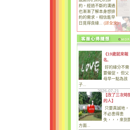
約，經過不斷的溝通
也漸漸了解本身想排
約的需求，相信能早
日覓得良緣...
(
詳全文
)
《19歲就來報
名,
好的緣分不需
要催促。 但父
母早一點為孩
子...
2026-07-21
【改了三次時
的人】
只要真誠地，
不必患得患
失，，，來到
方面...