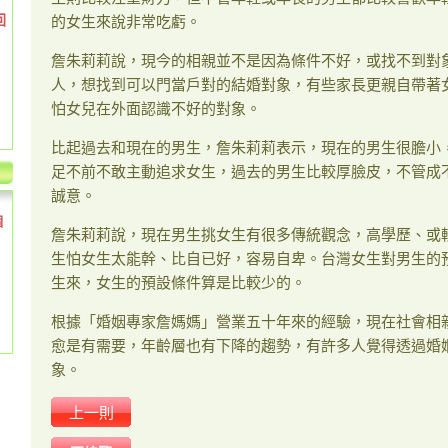
回
的女生來說非常吃虧。
詹朱莉莉說，現今的相親並不是因為條件不好，或找不到對
人，想找到可以門當戶對的結婚對象，有些家長更親自帶著
怕女兒在外面認識不好的對象。
比起過去和現在的男生，詹朱莉莉表示，現在的男生很膽小
足不前不敢主動追求女生，過去的男生比較厚臉皮，不管成
誠意。
個
詹朱莉莉說，現在男生挑女生有很多傳統觀念，高學歷、或
生怕女生太能幹、比自已好，容易自卑。台灣女生對男生的
生來，女生的預設條件算是比較少的。
根據「婚姻專家詹媽媽」營業五十年來的經驗，現在社會相
愈是有需要，年齡層也有下降的趨勢，有許多人覺得透過婚
象。
上一則