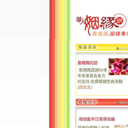
詹媽媽的話
詹媽媽感謝60多
年來會員及各方
的支持,免費婚姻性商測驗
(
詳全文
)
相信能早日覓得良緣
感謝你們熱心的排