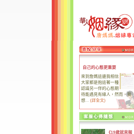
自己的心態更重要
來到詹媽這邊我相信
大家都是抱這著一種
認識另一伴的心態期
待能遇見有緣人，然而，我
想...
(
詳全文
)
《19歲就來報