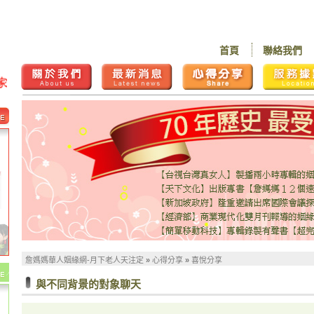
首頁
聯絡我們
詹媽媽華人姻緣網-月下老人天注定
»
心得分享
»
喜悅分享
與不同背景的對象聊天