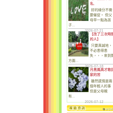
名,
好的緣分不需
要催促。 但父
母早一點為孩
子...
2026-07-21
【改了三次時
的人】
只要真誠地，
不必患得患
失，，，來到
方面...
2026-07-18
月黑風高才敢
家的苦
雖然感情是兩
個年輕人的事
但是父母親
有...
2026-07-12