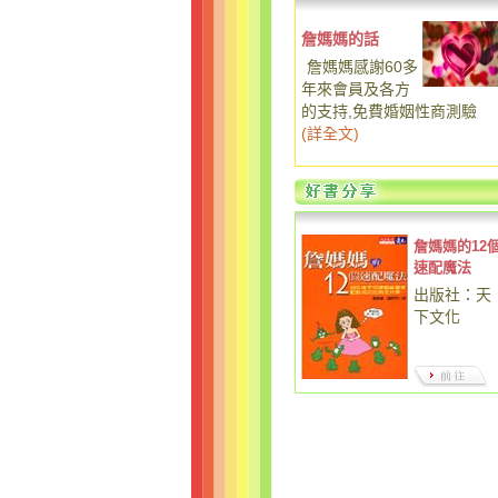
詹媽媽的話
詹媽媽感謝60多
年來會員及各方
的支持,免費婚姻性商測驗
(
詳全文
)
詹媽媽的12
速配魔法
出版社：天
下文化