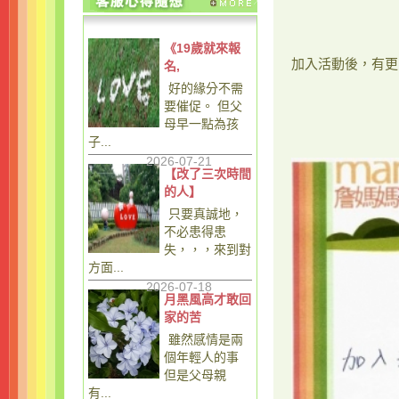
《19歲就來報
加入活動後，有更
名,
好的緣分不需
要催促。 但父
母早一點為孩
子...
2026-07-21
【改了三次時間
的人】
只要真誠地，
不必患得患
失，，，來到對
方面...
2026-07-18
月黑風高才敢回
家的苦
雖然感情是兩
個年輕人的事
但是父母親
有...