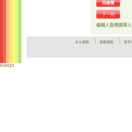
回總覽
下一則
編輯人
詹媽媽華人
台北據點
桃園據點
新竹
534023