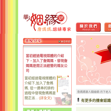
當初經過電視媒體的介紹
下，加入了詹媽媽，發現詹
媽媽是間正派經營的婚友公
司
當初經過電視媒體的
介紹下,加入了詹媽
媽, 從一連串的排約
詹媽媽華人姻緣網-月下老
過程中發現詹媽媽是
間正派...
(
詳全文
)
有更多的機會認識