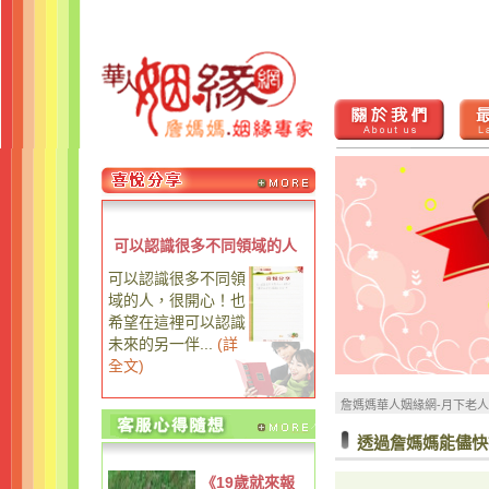
可以認識很多不同領域的人
可以認識很多不同領
域的人，很開心！也
希望在這裡可以認識
未來的另一伴...
(
詳
全文
)
詹媽媽華人姻緣網-月下老
透過詹媽媽能儘快
《19歲就來報