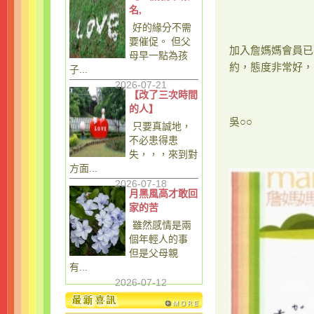
名,
好的緣分不需
要催促。 但父
加入詹媽媽會員已
母早一點為孩
約，態度非常好，
子...
2026-07-21
【改了三次時間
的人】
吳○○
只要真誠地，
不必患得患
失，，，來到對
方面...
2026-07-18
月黑風高才敢回
家的苦
雖然感情是兩
個年輕人的事
但是父母親
有...
2026-07-12