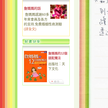
詹媽媽的話
詹媽媽感謝60多
年來會員及各方
的支持,免費婚姻性商測驗
(
詳全文
)
詹媽媽的12個
速配魔法
出版社：天
下文化