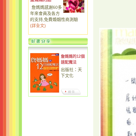
詹媽媽感謝60多
年來會員及各方
的支持,免費婚姻性商測驗
(
詳全文
)
詹媽媽的12個
速配魔法
出版社：天
下文化