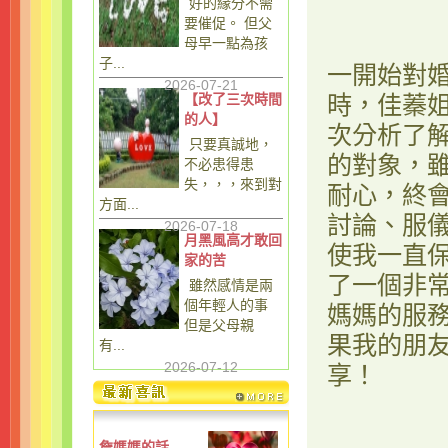
好的緣分不需
要催促。 但父
母早一點為孩
子...
一開始對
2026-07-21
【改了三次時間
時，佳蓁
的人】
次分析了
只要真誠地，
的對象，
不必患得患
失，，，來到對
耐心，終
方面...
討論、服
2026-07-18
月黑風高才敢回
使我一直
家的苦
了一個非
雖然感情是兩
個年輕人的事
媽媽的服
但是父母親
果我的朋
有...
2026-07-12
享！
詹媽媽的話