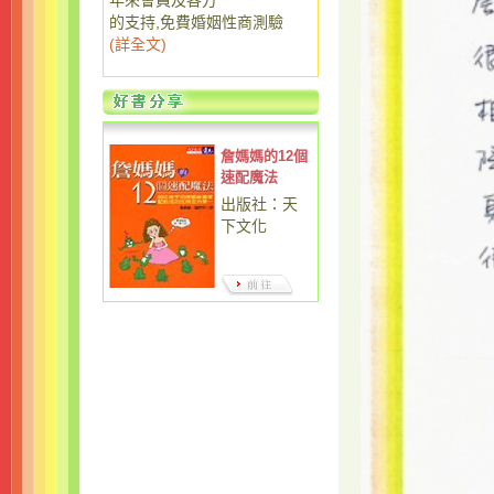
年來會員及各方
的支持,免費婚姻性商測驗
(
詳全文
)
詹媽媽的12個
速配魔法
出版社：天
下文化