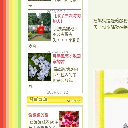
子...
2026-07-21
【改了三次時間
詹媽媽這邊的服務
的人】
天，悄悄降臨在每
只要真誠地，
不必患得患
失，，，來到對
方面...
2026-07-18
月黑風高才敢回
家的苦
雖然感情是兩
個年輕人的事
但是父母親
有...
2026-07-12
詹媽媽的話
詹媽媽感謝60多