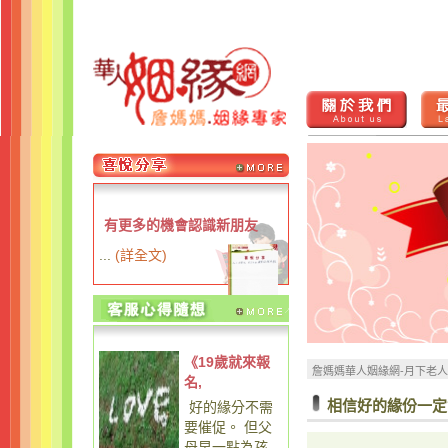
有更多的機會認識新朋友
...
(
詳全文
)
《19歲就來報
詹媽媽華人姻緣網-月下老
名,
相信好的緣份一定
好的緣分不需
要催促。 但父
母早一點為孩