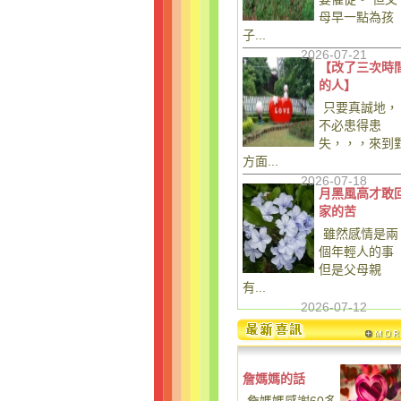
母早一點為孩
子...
2026-07-21
【改了三次時
的人】
只要真誠地，
不必患得患
失，，，來到
方面...
2026-07-18
月黑風高才敢
家的苦
雖然感情是兩
個年輕人的事
但是父母親
有...
2026-07-12
詹媽媽的話