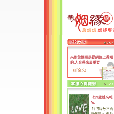
來到詹媽媽是從網路上得知
的,人合得來最重要
...
(
詳全文
)
《19歲就來報
名,
好的緣分不需
要催促。 但父