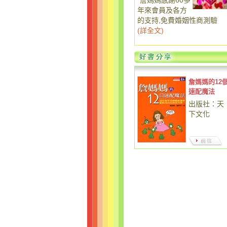
詹媽媽感謝60多
年來會員及各方
的支持,免費婚姻性商測驗
(
詳全文
)
詹媽媽的12
速配魔法
出版社：天
下文化