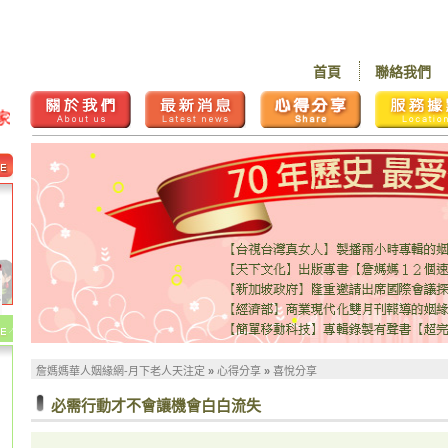
首頁
聯絡我們
詹媽媽華人姻緣網-月下老人天注定
»
心得分享
»
喜悅分享
必需行動才不會讓機會白白流失