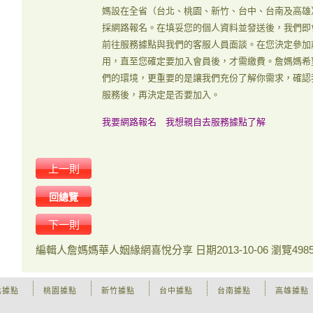
媽設在全省（台北、桃園、新竹、台中、台南及高雄
採網路報名。在填妥您的個人資料並發送後，我們即
前往服務據點與我們的客服人員面談。在您決定參加
用，直至您確定要加入會員後，才需繳費。詹媽媽希
們的環境，更重要的是讓我們充份了解你需求，確認
服務後，再決定是否要加入。
我要網路報名
我想親自去服務據點了解
上一則
回總覽
下一則
編輯人
詹媽媽華人姻緣網喜悅分享
日期
2013-10-06
瀏覽
498
北據點
桃園據點
新竹據點
台中據點
台南據點
高雄據點