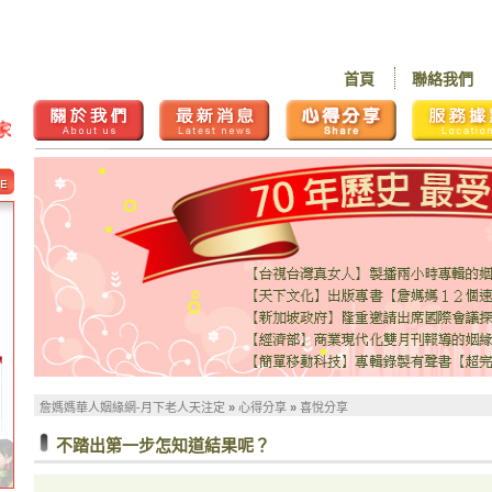
首頁
聯絡我們
詹媽媽華人姻緣網-月下老人天注定
»
心得分享
»
喜悅分享
不踏出第一步怎知道結果呢？