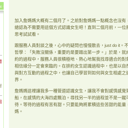
加入詹媽媽大概有二個月了。之前對詹媽媽一點概念也沒有
總認為不需要用這個方式認識女生吧！直到二個月前，一位
思考試試看。
跟服務人員對談之後，心中的疑問也慢慢散去，just do i
哲學：「失敗沒關係，重要的是要踏出第一步。」於是，就
約的過程中，服務人員很積極地、熱心地幫我找尋適合的對
間
相信緣分一定會來臨的。在排約女生認識過程中，也是以自
與對方互動的過程之中，也讓自己學習到如何與女生相處之
界。
對
詹媽媽這裡讓我多一種管道認識女生，讓我不會對感情感覺
船，在感情的大海四處飄泊。尋找另一半的過程並不是一蹴
回
待。等待的過程有苦有甜。只要能夠將累積這些苦甜的能量
媽。