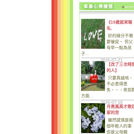
《19歲就來報
名,
好的緣分不需
要催促。 但父
母早一點為孩
子...
2026-07-21
【改了三次時
的人】
只要真誠地，
不必患得患
失，，，來到
方面...
2026-07-18
月黑風高才敢
家的苦
雖然感情是兩
個年輕人的事
但是父母親