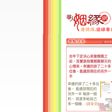
去年下定決心來詹媽媽之
前，其實是抱著輕鬆聊天的
心情來，幸運的排了二十多
位後，能遇到現在的另外一
半
幸運的排了二十多位
後， 能遇到現在的
另外一半 每排一個
約， 就是多給自己
多一個機...
(
詳全文
)