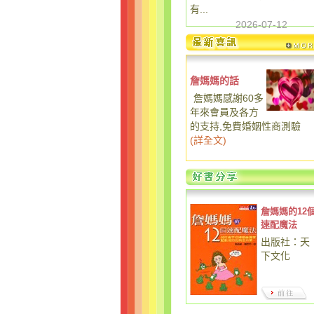
有...
2026-07-12
詹媽媽的話
詹媽媽感謝60多
年來會員及各方
的支持,免費婚姻性商測驗
(
詳全文
)
詹媽媽的12
速配魔法
出版社：天
下文化