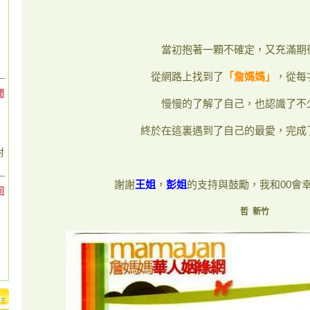
當初抱著一顆不確定，又充滿期
從網路上找到了
「詹媽媽」
，從每
間
慢慢的了解了自己，也認識了不
終於在這裏遇到了自己的最愛，完成
對
謝謝
王姐
，
彭姐
的支持與鼓勵，我和00會
回
哲
新竹