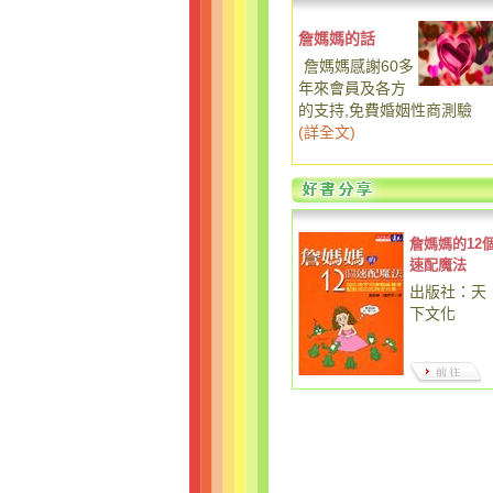
詹媽媽的話
詹媽媽感謝60多
年來會員及各方
的支持,免費婚姻性商測驗
(
詳全文
)
詹媽媽的12
速配魔法
出版社：天
下文化