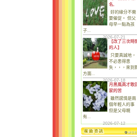
名,
好的緣分不需
要催促。 但父
母早一點為孩
子...
2026-07-21
【改了三次時
的人】
只要真誠地，
不必患得患
失，，，來到
方面...
2026-07-18
月黑風高才敢
家的苦
雖然感情是兩
個年輕人的事
但是父母親
有...
2026-07-12