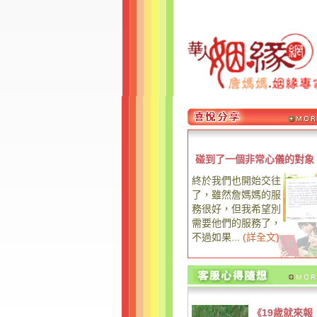
碰到了一個非常心儀的對象
終於我們也開始交往
了，雖然詹媽媽的服
務很好，但我希望別
需要他們的服務了，
不過如果...
(
詳全文
)
《19歲就來報