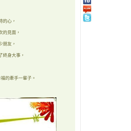
待的心，
次的見面，
少朋友，
了終身大事，
幸福的牽手一輩子。