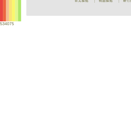
台北據點
桃園據點
新竹
534075