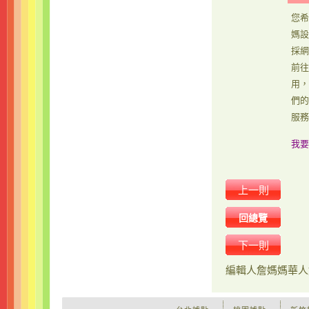
您希
媽設
採網
前往
用，
們的
服務
我要
上一則
回總覽
下一則
編輯人
詹媽媽華人