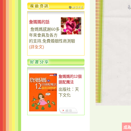
詹媽媽的話
詹媽媽感謝60多
年來會員及各方
的支持,免費婚姻性商測驗
(
詳全文
)
詹媽媽的12個
速配魔法
出版社：天
下文化
成為