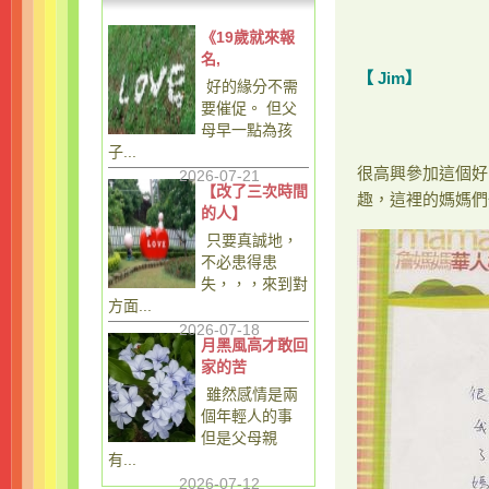
《19歲就來報
名,
【
Jim】
好的緣分不需
要催促。 但父
母早一點為孩
子...
很高興參加這個好
2026-07-21
【改了三次時間
趣，這裡的媽媽們
的人】
只要真誠地，
不必患得患
失，，，來到對
方面...
2026-07-18
月黑風高才敢回
家的苦
雖然感情是兩
個年輕人的事
但是父母親
有...
2026-07-12