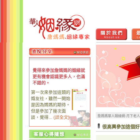
覺得來參加詹媽媽的姻緣就
更有機會認識更多人，也滿
不錯的。
第一次來參加這類的
婚友社，雖然一開始
是因為媽媽的期待。
但是參加了幾次面
詹媽媽華人姻緣網-月下老
談，覺得...
(
詳全文
)
很高興參加這個好