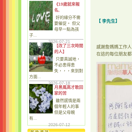
《19歲就來報
名,
好的緣分不需
【
李先生】
要催促。 但父
母早一點為孩
子...
2026-07-21
【改了三次時間
感謝詹媽媽工作人
的人】
在這的每位朋友都
只要真誠地，
不必患得患
失，，，來到對
方面...
2026-07-18
月黑風高才敢回
家的苦
雖然感情是兩
個年輕人的事
但是父母親
有...
2026-07-12