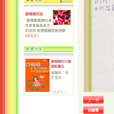
詹媽媽的話
詹媽媽感謝60多
年來會員及各方
的支持,免費婚姻性商測驗
(
詳全文
)
詹媽媽的12個
速配魔法
出版社：天
下文化
上一則
回總覽