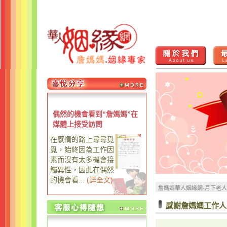
偶然的機會看到“詹媽媽”在
媒體上接受訪問
在感情的路上尋尋覓
覓，始終因為工作因
素而沒有太多機會接
觸異性，因此在偶然
的機會看...
(
詳全文
)
詹媽媽華人姻緣網-月下老
感謝詹媽媽工作人