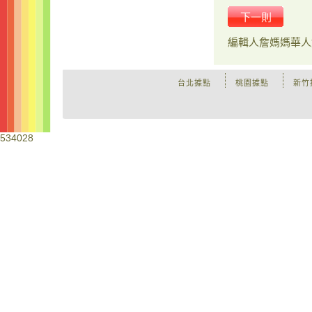
下一則
編輯人
詹媽媽華人
台北據點
桃園據點
新竹
534028