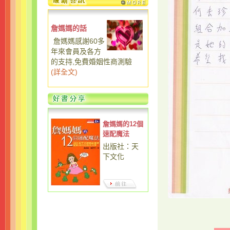
詹媽媽的話
詹媽媽感謝60多
年來會員及各方
的支持,免費婚姻性商測驗
(
詳全文
)
詹媽媽的12個
速配魔法
出版社：天
下文化