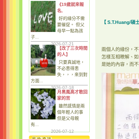
《19歲就來報
名,
好的緣分不需
【 S.T.Huang/
碩
要催促。 但父
母早一點為孩
子...
2026-07-21
【改了三次時間
兩個人的緣份，不
的人】
怎樣互相暸解、如
只要真誠地，
是她的內容，而不
不必患得患
失，，，來到對
方面...
2026-07-18
月黑風高才敢回
家的苦
雖然感情是兩
個年輕人的事
但是父母親
有...
2026-07-12