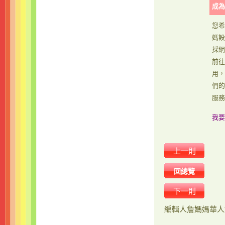
成為
您希
媽設
採網
前往
用，
們的
服務
我要
上一則
回總覽
下一則
編輯人
詹媽媽華人