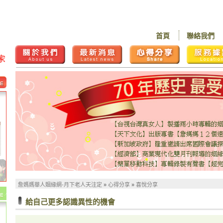
首頁
聯絡我們
詹媽媽華人姻緣網-月下老人天注定
»
心得分享
»
喜悅分享
給自己更多認識異性的機會