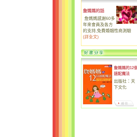
詹媽媽的話
詹媽媽感謝60多
年來會員及各方
的支持,免費婚姻性商測驗
(
詳全文
)
詹媽媽的12
速配魔法
出版社：天
下文化