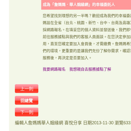
成為「詹媽媽．華人姻緣網」的幸福委託人
您希望找到理想的另一半嗎？歡迎成為我們的幸福委
媽設在全省（台北、桃園、新竹、台中、台南及高雄
採網路報名。在填妥您的個人資料並發送後，我們即
前往服務據點與我們的客服人員面談。在您決定參加
用，直至您確定要加入會員後，才需繳費。詹媽媽希
們的環境，更重要的是讓我們充份了解你需求，確認
服務後，再決定是否要加入。
我要網路報名
我想親自去服務據點了解
上一則
回總覽
下一則
編輯人
詹媽媽華人姻緣網 喜悅分享
日期
2013-11-30
瀏覽
633