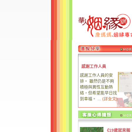
感謝工作人員
感謝工作人員的安
排。 雖然仍是不夠
積極與異性互動熱
絡，但希望能早日找
到幸福。 ...
(
詳全文
)
《19歲就來報