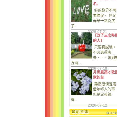
名,
好的緣分不需
要催促。 但父
母早一點為孩
子...
2026-07-21
【改了三次時
的人】
只要真誠地，
不必患得患
失，，，來到
方面...
2026-07-18
月黑風高才敢
家的苦
雖然感情是兩
個年輕人的事
但是父母親
有...
2026-07-12