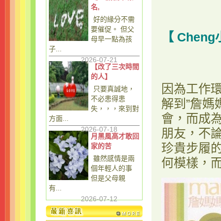
名,
好的緣分不需
要催促。 但父
【
Chen
母早一點為孩
子...
2026-07-21
【改了三次時間
的人】
因為工作
只要真誠地，
不必患得患
解到”詹媽
失，，，來到對
會，而成
方面...
2026-07-18
朋友，不
月黑風高才敢回
珍貴步履
家的苦
雖然感情是兩
何模樣，
個年輕人的事
但是父母親
有...
2026-07-12