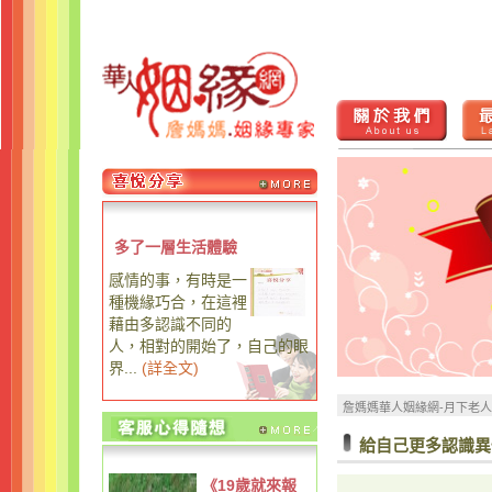
多了一層生活體驗
感情的事，有時是一
種機緣巧合，在這裡
藉由多認識不同的
人，相對的開始了，自己的眼
界...
(
詳全文
)
詹媽媽華人姻緣網-月下老
給自己更多認識異
《19歲就來報