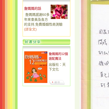
詹媽媽的話
詹媽媽感謝60多
年來會員及各方
的支持,免費婚姻性商測驗
(
詳全文
)
詹媽媽的12個
速配魔法
出版社：天
下文化