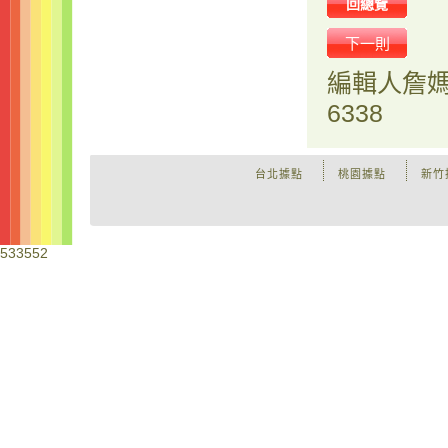
回總覽
下一則
編輯人
詹
6338
台北據點
桃園據點
新竹
533552