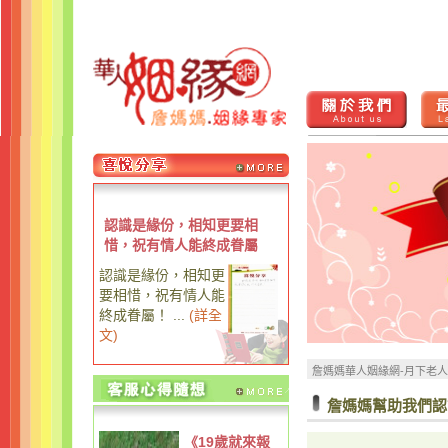
認識是緣份，相知更要相
惜，祝有情人能終成眷屬
認識是緣份，相知更
要相惜，祝有情人能
終成眷屬！ ...
(
詳全
文
)
詹媽媽華人姻緣網-月下老
詹媽媽幫助我們認
《19歲就來報