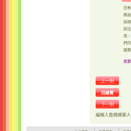
您希
媽設
採網
前往
用，
們的
服務
我要
上一則
回總覽
下一則
編輯人
詹媽媽華人