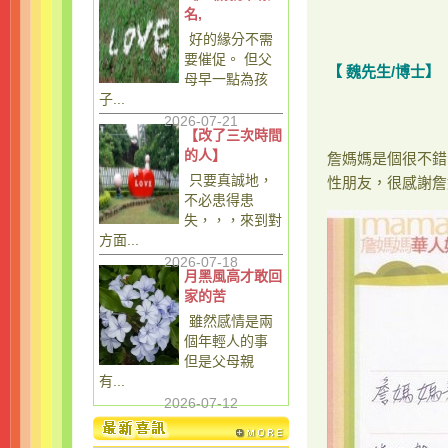
名,
好的緣分不需
要催促。 但父
【 魏先生/博士】
母早一點為孩
子...
2026-07-21
【改了三次時間
的人】
詹媽媽是個很不錯
只要真誠地，
性朋友，很感謝詹
不必患得患
失，，，來到對
方面...
2026-07-18
月黑風高才敢回
家的苦
雖然感情是兩
個年輕人的事
但是父母親
有...
2026-07-12