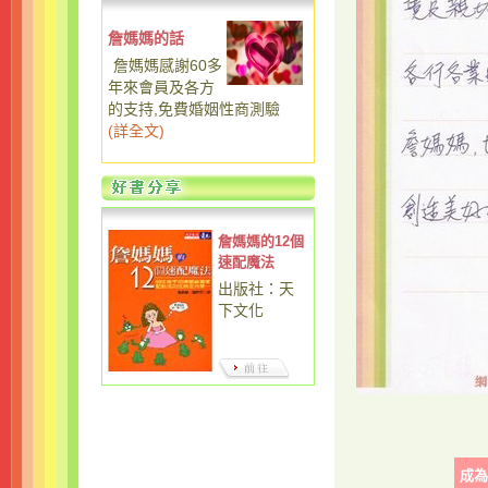
詹媽媽的話
詹媽媽感謝60多
年來會員及各方
的支持,免費婚姻性商測驗
(
詳全文
)
詹媽媽的12個
速配魔法
出版社：天
下文化
成為