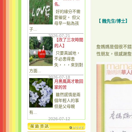
名,
好的緣分不需
要催促。 但父
【 魏先生/博士】
母早一點為孩
子...
2026-07-21
【改了三次時間
的人】
詹媽媽是個很不錯
只要真誠地，
性朋友，很感謝詹
不必患得患
失，，，來到對
方面...
2026-07-18
月黑風高才敢回
家的苦
雖然感情是兩
個年輕人的事
但是父母親
有...
2026-07-12