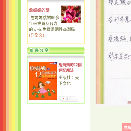
詹媽媽的話
詹媽媽感謝60多
年來會員及各方
的支持,免費婚姻性商測驗
(
詳全文
)
詹媽媽的12個
速配魔法
出版社：天
下文化
成為