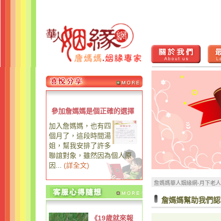
參加詹媽媽是個正確的選擇
加入詹媽媽，也有四
個月了，這段時間湯
姐，幫我安排了許多
聯誼對象，雖然因為個人原
因...
(
詳全文
)
詹媽媽華人姻緣網-月下老
詹媽媽幫助我們認
《19歲就來報