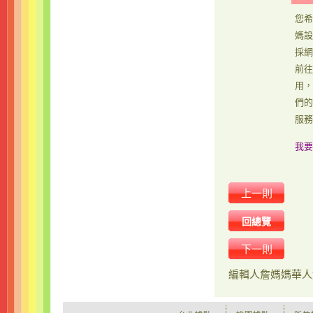
您希
媽設
採網
前往
用，
們的
服務
我要
上一則
回總覽
下一則
編輯人
詹媽媽華人