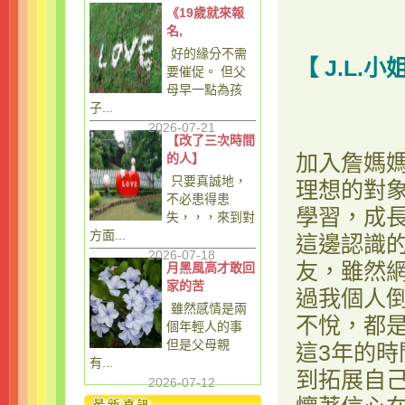
《19歲就來報
名,
好的緣分不需
【 J.L.小
要催促。 但父
母早一點為孩
子...
2026-07-21
【改了三次時間
加入詹媽
的人】
只要真誠地，
理想的對
不必患得患
學習，成
失，，，來到對
方面...
這邊認識
2026-07-18
友，雖然
月黑風高才敢回
家的苦
過我個人
雖然感情是兩
不悅，都
個年輕人的事
但是父母親
這3年的
有...
到拓展自
2026-07-12