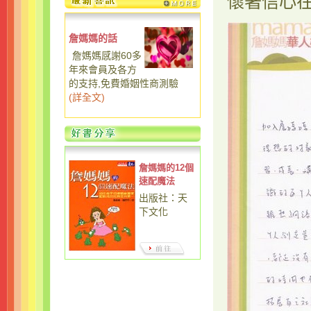
懷著信心在
詹媽媽的話
詹媽媽感謝60多
年來會員及各方
的支持,免費婚姻性商測驗
(
詳全文
)
詹媽媽的12個
速配魔法
出版社：天
下文化