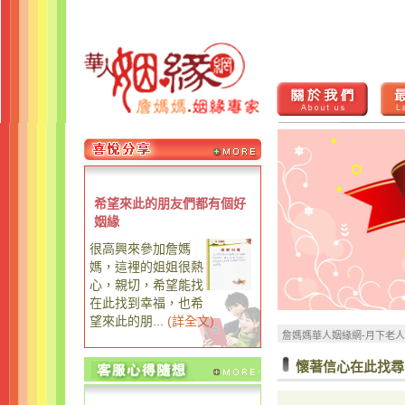
希望來此的朋友們都有個好
姻緣
很高興來參加詹媽
媽，這裡的姐姐很熱
心，親切，希望能找
在此找到幸福，也希
望來此的朋...
(
詳全文
)
詹媽媽華人姻緣網-月下老
懷著信心在此找尋