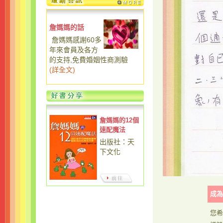
詹媽媽的話
詹媽媽感謝60多
年來會員及各方
的支持,免費婚姻性商測驗
(
詳全文
)
詹媽媽的12個
速配魔法
出版社：天
下文化
成為
您希