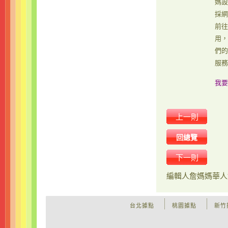
媽設
採網
前往
用，
們的
服務
我要
上一則
回總覽
下一則
編輯人
詹媽媽華人
台北據點
桃園據點
新竹