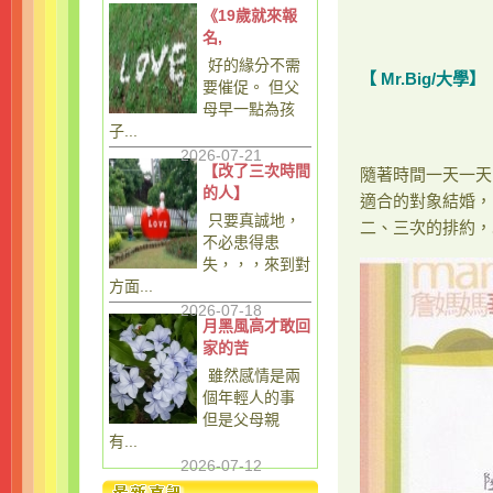
《19歲就來報
名,
好的緣分不需
【 Mr.Big/大學】
要催促。 但父
母早一點為孩
子...
2026-07-21
【改了三次時間
隨著時間一天一天
的人】
適合的對象結婚，
只要真誠地，
二、三次的排約，
不必患得患
失，，，來到對
方面...
2026-07-18
月黑風高才敢回
家的苦
雖然感情是兩
個年輕人的事
但是父母親
有...
2026-07-12