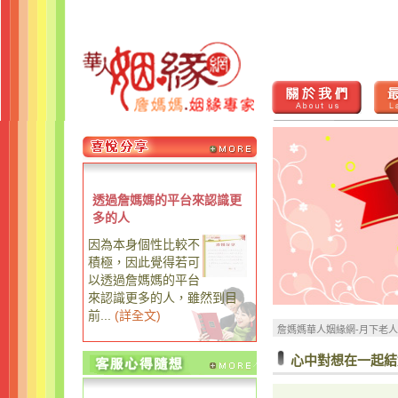
透過詹媽媽的平台來認識更
多的人
因為本身個性比較不
積極，因此覺得若可
以透過詹媽媽的平台
來認識更多的人，雖然到目
前...
(
詳全文
)
詹媽媽華人姻緣網-月下老
心中對想在一起結