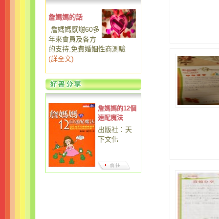
詹媽媽的話
詹媽媽感謝60多
年來會員及各方
的支持,免費婚姻性商測驗
(
詳全文
)
詹媽媽的12個
速配魔法
出版社：天
下文化