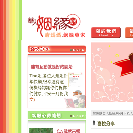
能有互動就是好的開始
Tina姐,各位大姐姐新
年快樂,很幸運有這
份機緣認識你們祝你
們健康,平安一月份我...
(
詳全
文
)
詹媽媽華人姻緣網-月下老
喜悅分享
《19歲就來報