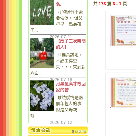
共
173
篇
6 - 1
頁
名,
好的緣分不需
要催促。 但父
母早一點為孩
子...
2026-07-21
【改了三次時間
的人】
只要真誠地，
不必患得患
失，，，來到對
方面...
2026-07-18
月黑風高才敢回
家的苦
雖然感情是兩
個年輕人的事
但是父母親
有...
2026-07-12