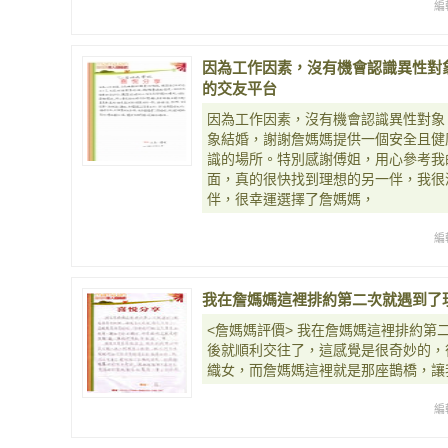
編
因為工作因素，沒有機會認識異性對
的交友平台
因為工作因素，沒有機會認識異性對象
象結婚，謝謝詹媽媽提供一個安全且健
識的場所。特別感謝傅姐，用心參考我
面，真的很快找到理想的另一伴，我很
伴，很幸運選擇了詹媽媽，
編
我在詹媽媽這裡排約第二次就遇到了
<詹媽媽評價> 我在詹媽媽這裡排約第
後就順利交往了，這感覺是很奇妙的，
織女，而詹媽媽這裡就是那座鵲橋，讓
編