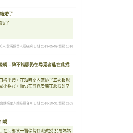
要結婚了
結婚了
輯人 詹媽媽華人姻緣網
日期 2019-05-09
瀏覽 1816
緣網口碑不錯願仍在尋覓者能在此找
口碑不錯，在短時間內安排了五次相親
愛小猴寶，願仍在尋覓者能在此找到幸
 詹媽媽華人姻緣網台南
日期 2018-10-31
瀏覽 2105
如親
士 在北部某一醫學院任職教授 於詹媽媽