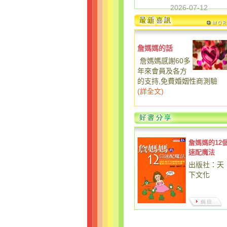
2026-07-12
詹媽媽的話
詹媽媽感謝60多
年來會員及各方
的支持,免費婚姻性商測驗
(
詳全文
)
詹媽媽的12
速配魔法
出版社：天
下文化