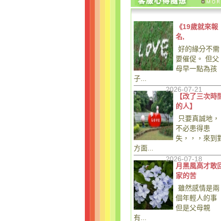
《19歲就來報
名,
好的緣分不需
要催促。 但父
母早一點為孩
子...
2026-07-21
【改了三次時
的人】
只要真誠地，
不必患得患
失，，，來到
方面...
2026-07-18
月黑風高才敢
家的苦
雖然感情是兩
個年輕人的事
但是父母親
有...