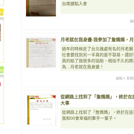
台南據點入會
編
月老就在我身邊-我參加了詹媽媽，
過年的時候走了台北幾處有名的月老廟
社會要找到另一半真的是不容易。還好
真的給了我很多的協助，相信不久的將
為…月老就在我身邊！
編輯人 詹媽
個
從網路上找到了「詹媽媽」，終於在
大事
從網路上找到了「詹媽媽」，終於在這
我和00會幸福的牽手一輩子。