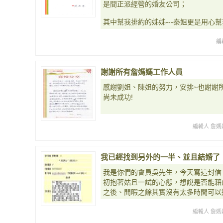
是間正派經營的婚友公司；
其中幫我排約的姊姊---秦姐更是用心
編
謝謝所有詹媽媽工作人員
感謝劉姐、陳姐的努力，安排~也謝謝
尚未成功!
編輯人 詹媽
我已經找到另外的一半、並且結婚了
我是你們的會員吳先生，今天寫這封信
初抱著姑且一試的心態，想說是否能藉
之後、閒暇之餘其實沒有太多時間可以
編輯人 詹媽