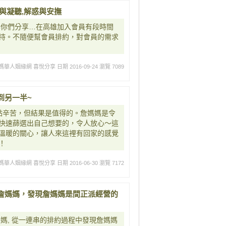
與凝聽,解惑與安撫
與你們分享…在高雄加入會員有段時間
持。不隨便幫會員排約，對會員的需求
媽華人姻緣網 喜悅分享
日期 2016-09-24
瀏覽 7089
到另一半~
點辛苦，但結果是值得的。詹媽媽是令
快速蒒選出自己想要的，令人放心～這
溫暖的關心，讓人來這裡有回家的感覺
！
媽華人姻緣網 喜悅分享
日期 2016-06-30
瀏覽 7172
詹媽媽，發現詹媽媽是間正派經營的
媽, 從一連串的排約過程中發現詹媽媽