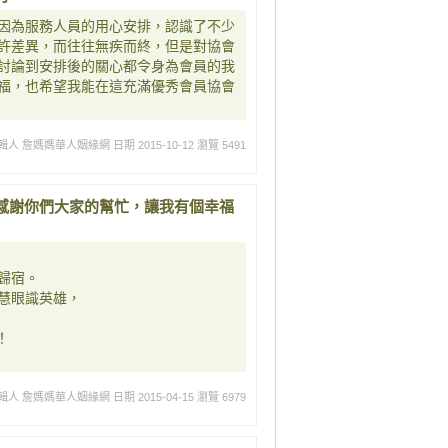
因為服務人員的用心安排，認識了不少
許差異，而往往無疾而終，但是對協會
討論到安排後的關心都令身為會員的我
福，也希望我能在這充滿優秀會員協會
輯人 詹媽媽華人姻緣網
日期 2015-10-12
瀏覽 5491
感謝你們大家的幫忙，讓我有個幸福
歸宿。
慧眼識英雄，
！
輯人 詹媽媽華人姻緣網
日期 2015-04-15
瀏覽 6979