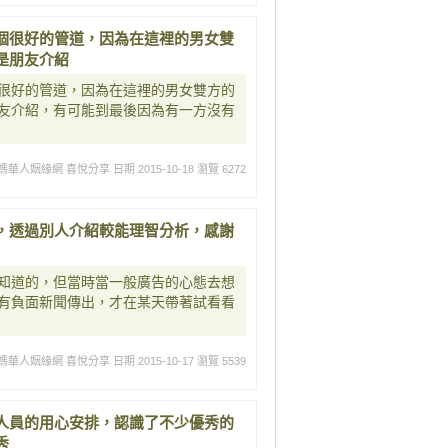
個很好的管道，因為在這裡的男女雙
是朋友介紹
很好的管道，因為在這裡的男女雙方的
友介紹，有可能到最後因為有一方沒有
媽華人姻緣網 喜悅分享
日期 2015-10-18
瀏覽 6272
，透過別人介紹較能理智分析，感謝
知道的，但當時當一般廣告的心態去想
有負面新聞傳出，才在某天帶著試看看
媽華人姻緣網 喜悅分享
日期 2015-10-17
瀏覽 5539
人員的用心安排，認識了不少優秀的
秀