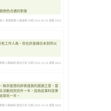
幫我物色合適的對象
輯人 詹媽媽華人姻緣網
日期 2016-06-25
瀏覽 6333
所有工作人員，但也許是緣份未到所以
媽華人姻緣網 喜悅分享
日期 2015-10-19
瀏覽 6614
，無非是想向妳表達我的感謝之意，當
此活動找到另外一半，因為從事科技業
追尋另一半。
媽華人姻緣網 喜悅分享
日期 2015-10-18
瀏覽 5933