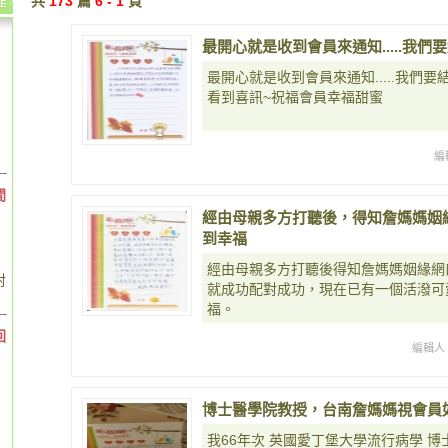
共
173
篇
6 - 1
頁
最開心就是收到會員來通知.....我們
最開心就是收到會員來通知.....我們要
看到喜訊~祝福會員幸福甜蜜
編
間
經由母親多方打聽後，得知詹媽媽姻
到幸福
經由母親多方打聽後得知詹媽媽姻緣網
對
就成功配對成功，現在已有一個活潑可
福。
回
編輯人
博士醫學院教授，台南詹媽媽視會員
我66年次 英國愛丁堡大學流行病學 博