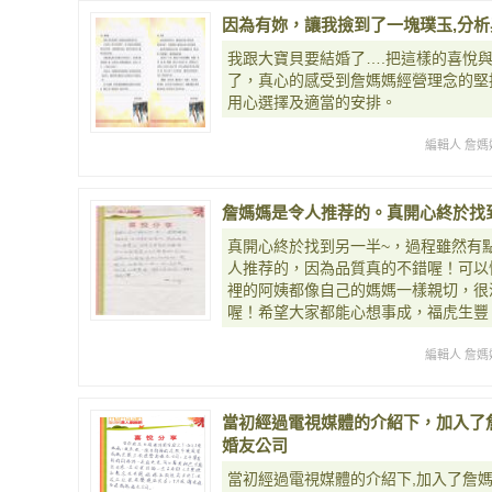
因為有妳，讓我撿到了一塊璞玉,分析
我跟大寶貝要結婚了….把這樣的喜悅
了，真心的感受到詹媽媽經營理念的堅
用心選擇及適當的安排。
編輯人 詹媽
詹媽媽是令人推荐的。真開心終於找
真開心終於找到另一半~，過程雖然有
人推荐的，因為品質真的不錯喔！可以
裡的阿姨都像自己的媽媽一樣親切，很
喔！希望大家都能心想事成，福虎生豐
編輯人 詹媽
當初經過電視媒體的介紹下，加入了
婚友公司
當初經過電視媒體的介紹下,加入了詹媽