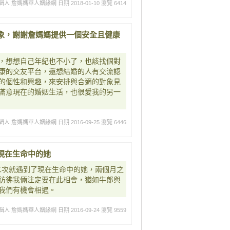
輯人 詹媽媽華人姻緣網
日期 2018-01-10
瀏覽 6414
象，謝謝詹媽媽提供一個安全且健康
，想想自己年紀也不小了，也該找個對
康的交友平台，還想結婚的人有交流認
的個性和興趣，來安排與合適的對象見
滿意現在的婚姻生活，也很愛我的另一
輯人 詹媽媽華人姻緣網
日期 2016-09-25
瀏覽 6446
現在生命中的她
二次就遇到了現在生命中的她，兩個月之
彷彿我倆注定要在此相會，猶如牛郎與
我們有機會相遇。
輯人 詹媽媽華人姻緣網
日期 2016-09-24
瀏覽 9559