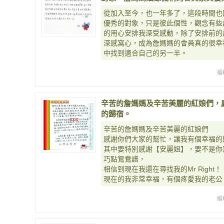
從加入至今，也一年多了，這段時間也
優秀的對象，只是彼此個性，觀念有些
的用心安排我深受感動，除了安排前的
深感窩心，成為詹媽媽的會員真的很幸
中找到適合自己的另一半。
編
辛苦的詹媽媽及辛苦美麗的紅娘們，
的歸宿。
辛苦的詹媽媽及辛苦美麗的紅娘們
感謝你們大家的幫忙，讓我有個幸福的
其中要特別感謝【安麗姐】，要不是你
巧點鴛鴦譜，
相信到現在我還在尋找我的Mr Right！
現在的我非常幸福，有個疼愛我的老公
編