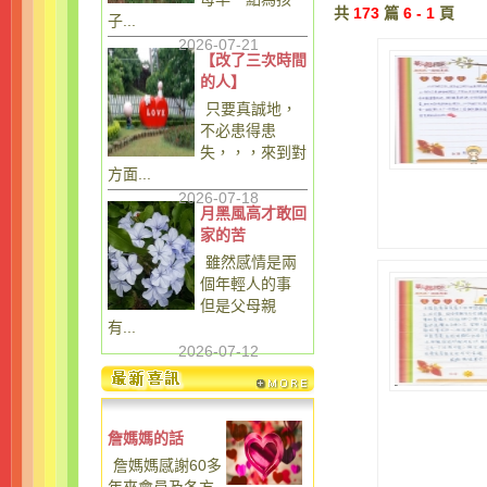
共
173
篇
6 - 1
頁
子...
2026-07-21
【改了三次時間
的人】
只要真誠地，
不必患得患
失，，，來到對
方面...
2026-07-18
月黑風高才敢回
家的苦
雖然感情是兩
個年輕人的事
但是父母親
有...
2026-07-12
詹媽媽的話
詹媽媽感謝60多