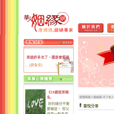
來過許多次了，還是會緊張
...
(
詳全文
)
《19歲就來報
名,
詹媽媽華人姻緣網-月下老
好的緣分不需
喜悅分享
要催促。 但父
母早一點為孩