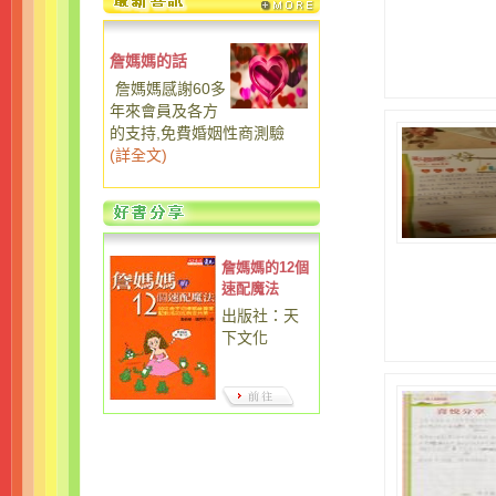
詹媽媽的話
詹媽媽感謝60多
年來會員及各方
的支持,免費婚姻性商測驗
(
詳全文
)
詹媽媽的12個
速配魔法
出版社：天
下文化