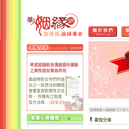
希望認識較易溝通喜好運動
之異性朋友做為伴侶
面談時對女伴們所提
出之一些想法和觀感
會豐富我對異性交往
時， 所應有之態度
及方法做...
(
詳全文
)
詹媽媽華人姻緣網-月下老
喜悅分享