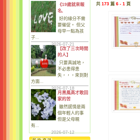
共
173
篇
6 - 1
頁
《19歲就來報
名,
好的緣分不需
要催促。 但父
母早一點為孩
子...
2026-07-21
【改了三次時間
的人】
只要真誠地，
不必患得患
失，，，來到對
方面...
2026-07-18
月黑風高才敢回
家的苦
雖然感情是兩
個年輕人的事
但是父母親
有...
2026-07-12