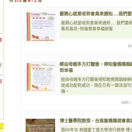
共
173
篇
6 - 1
頁
最開心就是收到會員來通知.....我們
最開心就是收到會員來通知.....我們要
看到喜訊~祝福會員幸福甜蜜
間
編
經由母親多方打聽後，得知詹媽媽姻
對
到幸福
經由母親多方打聽後得知詹媽媽姻緣網
回
就成功配對成功，現在已有一個活潑可
福。
編輯人
博士醫學院教授，台南詹媽媽視會員
我66年次 英國愛丁堡大學流行病學 博