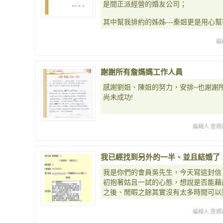
是間正派經營的婚友公司；
其中幫我排約的姊姊---秦姐更是用心
編
謝謝所有詹媽媽工作人員
感謝劉姐、陳姐的努力，安排~也謝謝
尚未成功!
編輯人 詹媽
我已經找到另外的一半、並且結婚了
我是你們的會員吳先生，今天寫這封信
初抱著姑且一試的心態，想說是否能藉
之後、閒暇之餘其實沒有太多時間可以
編輯人 詹媽