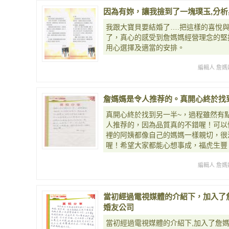
因為有妳，讓我撿到了一塊璞玉,分析
我跟大寶貝要結婚了….把這樣的喜悅
了，真心的感受到詹媽媽經營理念的堅
用心選擇及適當的安排。
編輯人 詹媽
詹媽媽是令人推荐的。真開心終於找
真開心終於找到另一半~，過程雖然有
人推荐的，因為品質真的不錯喔！可以
裡的阿姨都像自己的媽媽一樣親切，很
喔！希望大家都能心想事成，福虎生豐
編輯人 詹媽
當初經過電視媒體的介紹下，加入了
婚友公司
當初經過電視媒體的介紹下,加入了詹媽