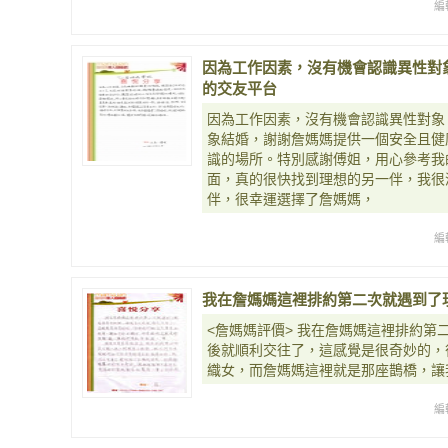
編
因為工作因素，沒有機會認識異性對
的交友平台
因為工作因素，沒有機會認識異性對象
象結婚，謝謝詹媽媽提供一個安全且健
識的場所。特別感謝傅姐，用心參考我
面，真的很快找到理想的另一伴，我很
伴，很幸運選擇了詹媽媽，
編
我在詹媽媽這裡排約第二次就遇到了
<詹媽媽評價> 我在詹媽媽這裡排約第
後就順利交往了，這感覺是很奇妙的，
織女，而詹媽媽這裡就是那座鵲橋，讓
編