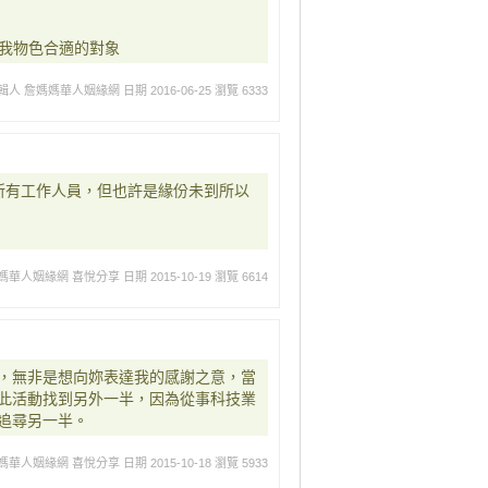
幫我物色合適的對象
輯人 詹媽媽華人姻緣網
日期 2016-06-25
瀏覽 6333
所有工作人員，但也許是緣份未到所以
媽華人姻緣網 喜悅分享
日期 2015-10-19
瀏覽 6614
，無非是想向妳表達我的感謝之意，當
此活動找到另外一半，因為從事科技業
追尋另一半。
媽華人姻緣網 喜悅分享
日期 2015-10-18
瀏覽 5933