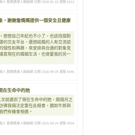
輯人 詹媽媽華人姻緣網
日期 2018-01-10
瀏覽 6414
象，謝謝詹媽媽提供一個安全且健康
，想想自己年紀也不小了，也該找個對
康的交友平台，還想結婚的人有交流認
的個性和興趣，來安排與合適的對象見
滿意現在的婚姻生活，也很愛我的另一
輯人 詹媽媽華人姻緣網
日期 2016-09-25
瀏覽 6446
現在生命中的她
二次就遇到了現在生命中的她，兩個月之
彷彿我倆注定要在此相會，猶如牛郎與
我們有機會相遇。
輯人 詹媽媽華人姻緣網
日期 2016-09-24
瀏覽 9559