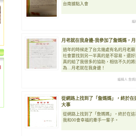
台南據點入會
編
月老就在我身邊-我參加了詹媽媽，
過年的時候走了台北幾處有名的月老廟
社會要找到另一半真的是不容易。還好
真的給了我很多的協助，相信不久的將
個
為…月老就在我身邊！
編輯人 詹媽
從網路上找到了「詹媽媽」，終於在
大事
從網路上找到了「詹媽媽」，終於在這
我和00會幸福的牽手一輩子。