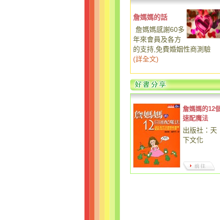
詹媽媽的話
詹媽媽感謝60多
年來會員及各方
的支持,免費婚姻性商測驗
(
詳全文
)
詹媽媽的12
速配魔法
出版社：天
下文化