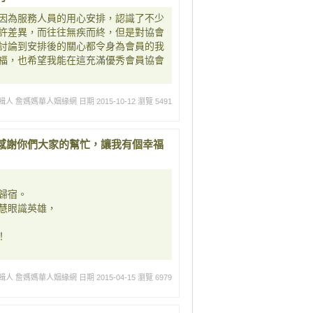
因為服務人員的用心安排，認識了不少
許差異，而往往無疾而終，但是對協會
討論到安排後的關心都令身為會員的我
福，也希望我能在這充滿優秀會員協會
輯人 詹媽媽華人姻緣網
日期 2015-10-12
瀏覽 5491
感謝你們大家的幫忙，讓我有個幸福
歸宿。
慧眼識英雄，
！
輯人 詹媽媽華人姻緣網
日期 2015-04-15
瀏覽 6979