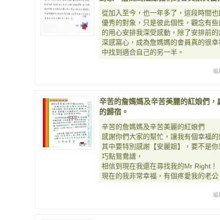
從加入至今，也一年多了，這段時間也
優秀的對象，只是彼此個性，觀念有些
的用心安排我深受感動，除了安排前的
深感窩心，成為詹媽媽的會員真的很幸
中找到適合自己的另一半。
編
辛苦的詹媽媽及辛苦美麗的紅娘們，
的歸宿。
辛苦的詹媽媽及辛苦美麗的紅娘們
感謝你們大家的幫忙，讓我有個幸福的
其中要特別感謝【安麗姐】，要不是你
巧點鴛鴦譜，
相信到現在我還在尋找我的Mr Right！
現在的我非常幸福，有個疼愛我的老公
編