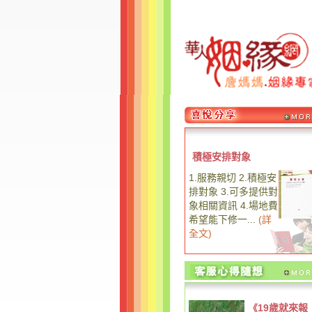
積極安排對象
1.服務親切 2.積極安
排對象 3.可多提供對
象相關資訊 4.場地費
希望能下修一...
(
詳
全文
)
《19歲就來報