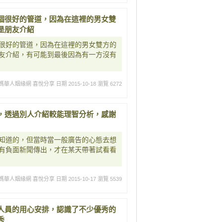
個很好的管道，因為在這裡的男女雙
是朋友介紹
很好的管道，因為在這裡的男女雙方的
友介紹，有可能到最後因為有一方沒有
媽華人姻緣網 喜悅分享
日期 2015-10-18
瀏覽 6272
，透過別人介紹較能理智分析，感謝
知道的，但當時當一般廣告的心態去想
有負面新聞傳出，才在某天帶著試看看
媽華人姻緣網 喜悅分享
日期 2015-10-17
瀏覽 5539
人員的用心安排，認識了不少優秀的
秀