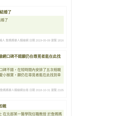
要結婚了
結婚了
輯人 詹媽媽華人姻緣網
日期 2019-05-09
瀏覽 1816
緣網口碑不錯願仍在尋覓者能在此找
口碑不錯，在短時間內安排了五次相親
愛小猴寶，願仍在尋覓者能在此找到幸
 詹媽媽華人姻緣網台南
日期 2018-10-31
瀏覽 2105
如親
士 在北部某一醫學院任職教授 於詹媽媽