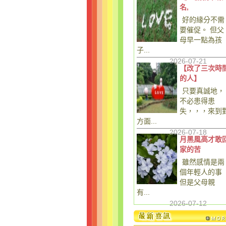
名,
好的緣分不需
要催促。 但父
母早一點為孩
子...
2026-07-21
【改了三次時
的人】
只要真誠地，
不必患得患
失，，，來到
方面...
2026-07-18
月黑風高才敢
家的苦
雖然感情是兩
個年輕人的事
但是父母親
有...
2026-07-12