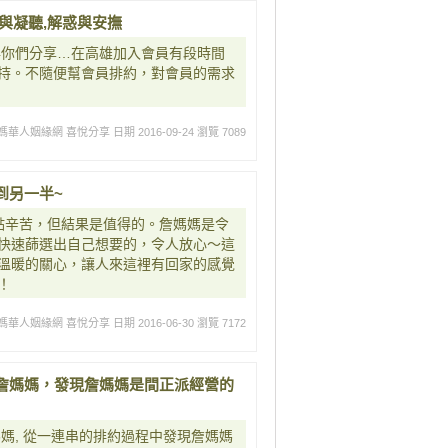
與凝聽,解惑與安撫
與你們分享…在高雄加入會員有段時間
持。不隨便幫會員排約，對會員的需求
媽華人姻緣網 喜悅分享
日期 2016-09-24
瀏覽 7089
到另一半~
點辛苦，但結果是值得的。詹媽媽是令
快速蒒選出自己想要的，令人放心～這
溫暖的關心，讓人來這裡有回家的感覺
！
媽華人姻緣網 喜悅分享
日期 2016-06-30
瀏覽 7172
詹媽媽，發現詹媽媽是間正派經營的
媽, 從一連串的排約過程中發現詹媽媽