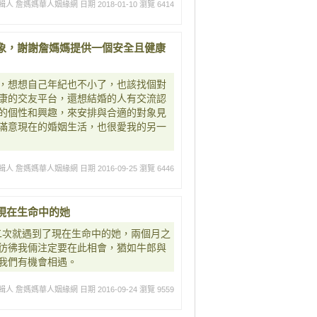
輯人 詹媽媽華人姻緣網
日期 2018-01-10
瀏覽 6414
象，謝謝詹媽媽提供一個安全且健康
，想想自己年紀也不小了，也該找個對
康的交友平台，還想結婚的人有交流認
的個性和興趣，來安排與合適的對象見
滿意現在的婚姻生活，也很愛我的另一
輯人 詹媽媽華人姻緣網
日期 2016-09-25
瀏覽 6446
現在生命中的她
二次就遇到了現在生命中的她，兩個月之
彷彿我倆注定要在此相會，猶如牛郎與
我們有機會相遇。
輯人 詹媽媽華人姻緣網
日期 2016-09-24
瀏覽 9559