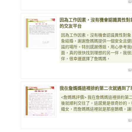
編
因為工作因素，沒有機會認識異性對
的交友平台
因為工作因素，沒有機會認識異性對象
象結婚，謝謝詹媽媽提供一個安全且健
識的場所。特別感謝傅姐，用心參考我
面，真的很快找到理想的另一伴，我很
伴，很幸運選擇了詹媽媽，
編
我在詹媽媽這裡排約第二次就遇到了
<詹媽媽評價> 我在詹媽媽這裡排約第
後就順利交往了，這感覺是很奇妙的，
織女，而詹媽媽這裡就是那座鵲橋，讓
編