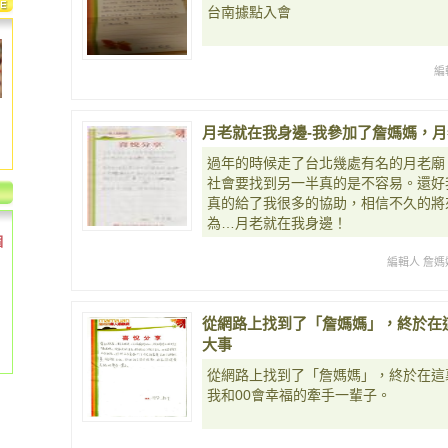
台南據點入會
編
月老就在我身邊-我參加了詹媽媽，
過年的時候走了台北幾處有名的月老廟
社會要找到另一半真的是不容易。還好
真的給了我很多的協助，相信不久的將
為…月老就在我身邊！
個
編輯人 詹媽
從網路上找到了「詹媽媽」，終於在
大事
從網路上找到了「詹媽媽」，終於在這
我和00會幸福的牽手一輩子。