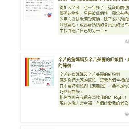
從加入至今，也一年多了，這段時間也
優秀的對象，只是彼此個性，觀念有些
的用心安排我深受感動，除了安排前的
深感窩心，成為詹媽媽的會員真的很幸
中找到適合自己的另一半。
編
辛苦的詹媽媽及辛苦美麗的紅娘們，
的歸宿。
辛苦的詹媽媽及辛苦美麗的紅娘們
感謝你們大家的幫忙，讓我有個幸福的
其中要特別感謝【安麗姐】，要不是你
巧點鴛鴦譜，
相信到現在我還在尋找我的Mr Right！
現在的我非常幸福，有個疼愛我的老公
編