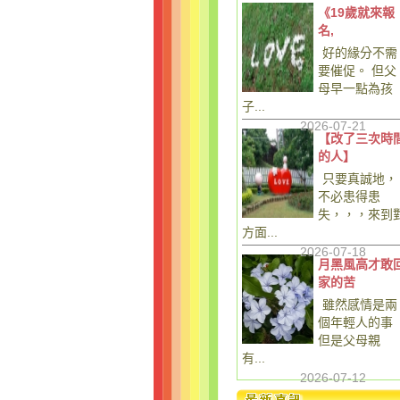
《19歲就來報
名,
好的緣分不需
要催促。 但父
母早一點為孩
子...
2026-07-21
【改了三次時
的人】
只要真誠地，
不必患得患
失，，，來到
方面...
2026-07-18
月黑風高才敢
家的苦
雖然感情是兩
個年輕人的事
但是父母親
有...
2026-07-12