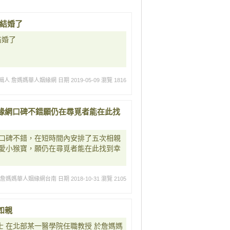
要結婚了
結婚了
輯人 詹媽媽華人姻緣網
日期 2019-05-09
瀏覽 1816
緣網口碑不錯願仍在尋覓者能在此找
口碑不錯，在短時間內安排了五次相親
愛小猴寶，願仍在尋覓者能在此找到幸
 詹媽媽華人姻緣網台南
日期 2018-10-31
瀏覽 2105
如親
士 在北部某一醫學院任職教授 於詹媽媽