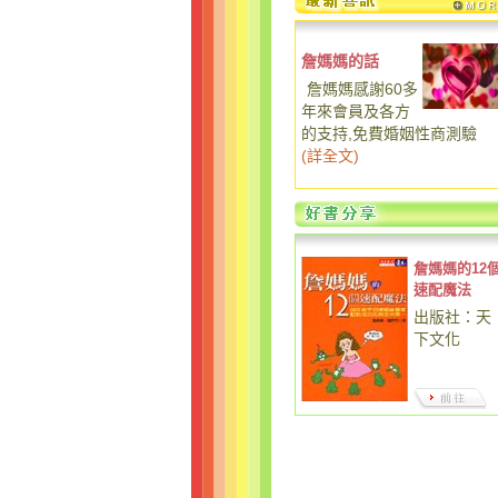
詹媽媽的話
詹媽媽感謝60多
年來會員及各方
的支持,免費婚姻性商測驗
(
詳全文
)
詹媽媽的12
速配魔法
出版社：天
下文化