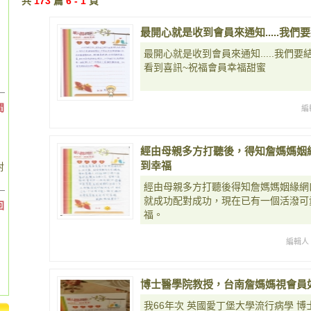
共
173
篇
6 - 1
頁
最開心就是收到會員來通知.....我們
最開心就是收到會員來通知.....我們要
看到喜訊~祝福會員幸福甜蜜
間
編
經由母親多方打聽後，得知詹媽媽姻
到幸福
對
經由母親多方打聽後得知詹媽媽姻緣網
就成功配對成功，現在已有一個活潑可
回
福。
編輯人
博士醫學院教授，台南詹媽媽視會員
我66年次 英國愛丁堡大學流行病學 博