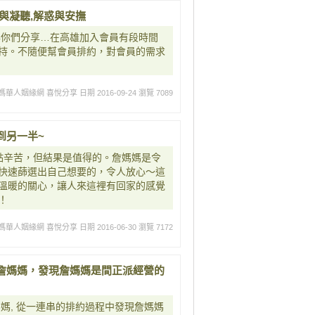
與凝聽,解惑與安撫
與你們分享…在高雄加入會員有段時間
持。不隨便幫會員排約，對會員的需求
媽華人姻緣網 喜悅分享
日期 2016-09-24
瀏覽 7089
到另一半~
點辛苦，但結果是值得的。詹媽媽是令
快速蒒選出自己想要的，令人放心～這
溫暖的關心，讓人來這裡有回家的感覺
！
媽華人姻緣網 喜悅分享
日期 2016-06-30
瀏覽 7172
詹媽媽，發現詹媽媽是間正派經營的
媽, 從一連串的排約過程中發現詹媽媽