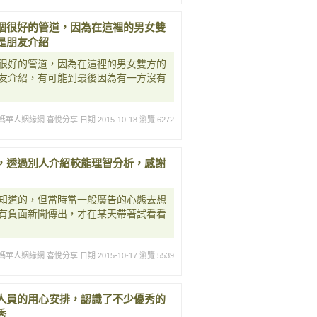
個很好的管道，因為在這裡的男女雙
是朋友介紹
很好的管道，因為在這裡的男女雙方的
友介紹，有可能到最後因為有一方沒有
媽華人姻緣網 喜悅分享
日期 2015-10-18
瀏覽 6272
，透過別人介紹較能理智分析，感謝
知道的，但當時當一般廣告的心態去想
有負面新聞傳出，才在某天帶著試看看
媽華人姻緣網 喜悅分享
日期 2015-10-17
瀏覽 5539
人員的用心安排，認識了不少優秀的
秀