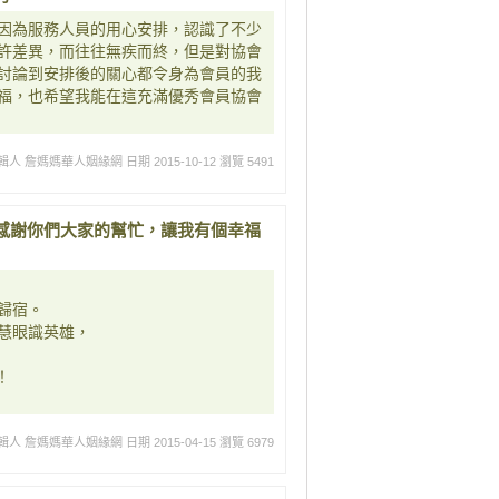
因為服務人員的用心安排，認識了不少
許差異，而往往無疾而終，但是對協會
討論到安排後的關心都令身為會員的我
福，也希望我能在這充滿優秀會員協會
輯人 詹媽媽華人姻緣網
日期 2015-10-12
瀏覽 5491
感謝你們大家的幫忙，讓我有個幸福
歸宿。
慧眼識英雄，
！
輯人 詹媽媽華人姻緣網
日期 2015-04-15
瀏覽 6979