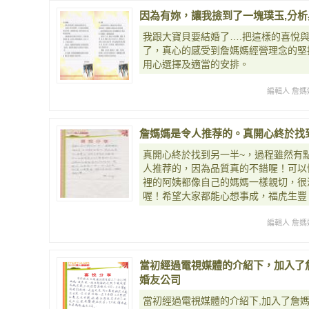
因為有妳，讓我撿到了一塊璞玉,分析
我跟大寶貝要結婚了….把這樣的喜悅
了，真心的感受到詹媽媽經營理念的堅
用心選擇及適當的安排。
編輯人 詹媽
詹媽媽是令人推荐的。真開心終於找
真開心終於找到另一半~，過程雖然有
人推荐的，因為品質真的不錯喔！可以
裡的阿姨都像自己的媽媽一樣親切，很
喔！希望大家都能心想事成，福虎生豐
編輯人 詹媽
當初經過電視媒體的介紹下，加入了
婚友公司
當初經過電視媒體的介紹下,加入了詹媽