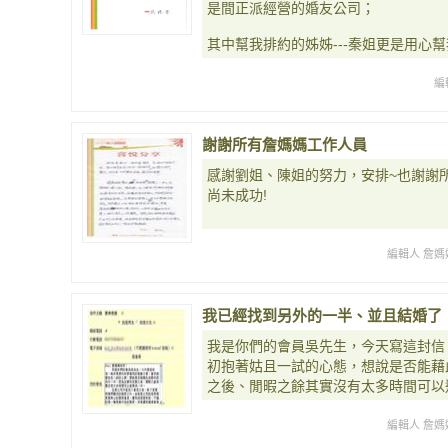
是間正派經營的婚友公司；
其中幫我排約的姊姊---秦姐更是用心
編
謝謝所有詹媽媽工作人員
感謝劉姐、陳姐的努力，安排~也謝謝
尚未成功!
編輯人 詹媽
我已經找到另外的一半、並且結婚了
我是你們的會員吳先生，今天寫這封信
初抱著姑且一試的心態，想說是否能藉
之後、閒暇之餘其實沒有太多時間可以
編輯人 詹媽