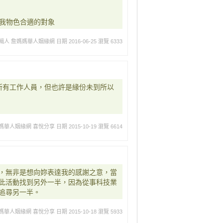
幫我物色合適的對象
輯人 詹媽媽華人姻緣網
日期 2016-06-25
瀏覽 6333
所有工作人員，但也許是緣份未到所以
媽華人姻緣網 喜悅分享
日期 2015-10-19
瀏覽 6614
，無非是想向妳表達我的感謝之意，當
此活動找到另外一半，因為從事科技業
追尋另一半。
媽華人姻緣網 喜悅分享
日期 2015-10-18
瀏覽 5933