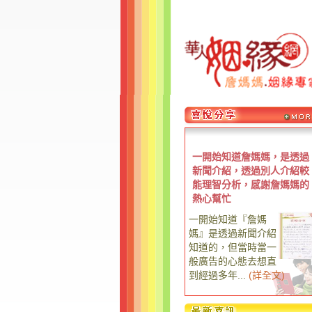
一開始知道詹媽媽，是透過
新聞介紹，透過別人介紹較
能理智分析，感謝詹媽媽的
熱心幫忙
一開始知道『詹媽
媽』是透過新聞介紹
知道的，但當時當一
般廣告的心態去想直
到經過多年...
(
詳全文
)