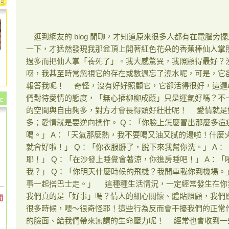
逛到網友的
blog 閒聊，才知道原來很多人都有在電腦旁
一下，才猛然發現我那盆頂上開著紅色花朵的香蕉棒仙人掌
過多而把仙人掌「養死了」。我大感驚異，我照顧得最好？
呀，我甚至時常忽視它的存在或數週忘了澆水呢，可是，它
報答我呢！ 奇怪，沒有好好照顧它，它卻活得很好，這邏
們對待愛情的態度，「無心插柳柳成蔭」只是運氣好嗎？不
的空間與自由夠多，對方才會長得頭好壯壯呢！ 愛情就是
多；愛情就是要逆向操作。 Q：「你臉上怎麼冒出那麼多痘
喝。」 A：「天氣那麼熱，我不要喝又油又膩的湯啦！什麼
就會好啦！」
Q：「你衣服髒了，脫下來我幫你洗。」
A：
耶！」
Q：「在沙發上睡覺會著涼，你進房睡吧！」
A：「
我？」
Q：「你明天什麼時候的飛機？我開車載你到機場。」
事一起搭巴士走。」 這種種生活情況，一定經常發生在你
我們真的是「好事」嗎？情人的細心關懷、體貼照顧，我們
間
很多時候，喂～很奇怪耶！這些行為反而會干擾我們的正常
的臉面、給我們帶來無謂的生命壓力呢！ 經常也會收到一