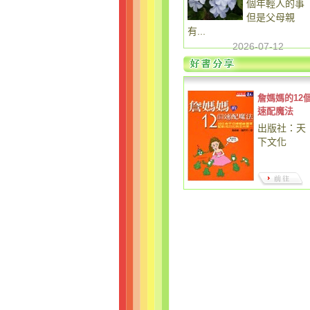
個年輕人的事
但是父母親
有...
2026-07-12
詹媽媽的12
速配魔法
出版社：天
下文化