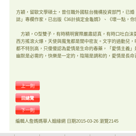
方穎，留歐文學碩士，曾任職外國駐台機構投資部門，已婚
誌」專欄作家，已出版《36計搞定金龜婿》、《壞一點，你
方穎，O型雙子，有時精明實際嚴肅認真，有時口吐白沫
西方搖滾火爆，天使與魔鬼都是閨中密友。文字的過動兒，吸
都不特別高，只傻傻認為愛情是生命的春藥，「愛情主義」
幽默是必需的，快樂是一定的，陰陽是調和的，愛情是長命
上一則
回總覽
下一則
編輯人
詹媽媽華人姻緣網
日期
2015-03-26
瀏覽
2145