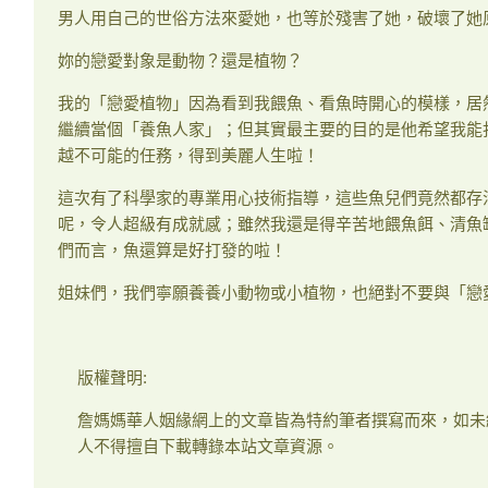
男人用自己的世俗方法來愛她，也等於殘害了她，破壞了她
妳的戀愛對象是動物？還是植物？
我的「戀愛植物」因為看到我餵魚、看魚時開心的模樣，居
繼續當個「養魚人家」；但其實最主要的目的是他希望我能
越不可能的任務，得到美麗人生啦！
這次有了科學家的專業用心技術指導，這些魚兒們竟然都存
呢，令人超級有成就感；雖然我還是得辛苦地餵魚餌、清魚
們而言，魚還算是好打發的啦！
姐妹們，我們寧願養養小動物或小植物，也絕對不要與「戀
版權聲明:
詹媽媽華人姻緣網上的文章皆為特約筆者撰寫而來，如未
人不得擅自下載轉錄本站文章資源。