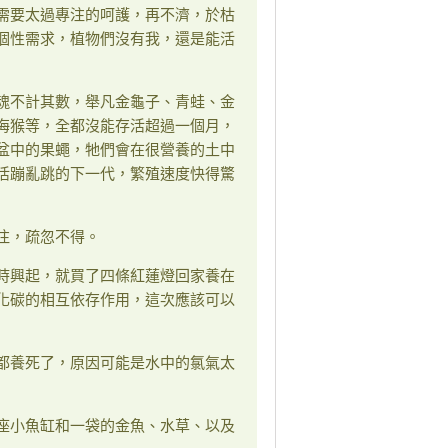
需要太過專注的呵護，再不濟，於枯
個性需求，植物們沒有我，還是能活
魂不計其數，舉凡金龜子、青蛙、金
海猴等，全都沒能存活超過一個月，
盆中的果蠅，牠們會在很營養的土中
活蹦亂跳的下一代，繁殖速度快得驚
注，疏忽不得。
時興起，就買了四條紅蓮燈回家養在
化碳的相互依存作用，這次應該可以
都養死了，原因可能是水中的氯氣太
座小魚缸和一袋的金魚、水草、以及