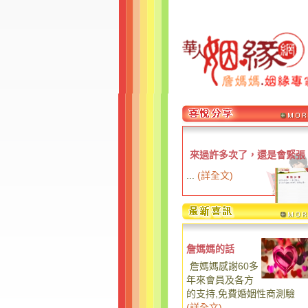
來過許多次了，還是會緊張
...
(
詳全文
)
詹媽媽的話
詹媽媽感謝60多
年來會員及各方
的支持,免費婚姻性商測驗
(
詳全文
)