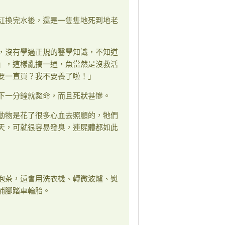
缸換完水後，還是一隻隻地死到地老
，沒有學過正規的醫學知識，不知道
」，這樣亂搞一通，魚當然是沒救活
要一直買？我不要養了啦！」
下一分鐘就斃命，而且死狀甚慘。
動物是花了很多心血去照顧的，牠們
天，可就很容易發臭，連屍體都如此
泡茶，還會用洗衣機、轉微波爐、熨
補腳踏車輪胎。