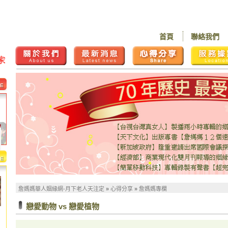
首頁
聯絡我們
詹媽媽華人姻緣網-月下老人天注定
»
心得分享
»
詹媽媽專欄
戀愛動物 vs 戀愛植物