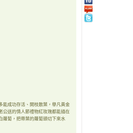
多能成功存活、開枝散葉，舉凡黃金
老公送的情人節禮物紅玫瑰都能插在
白蘿蔔，把帶葉的蘿蔔頭切下來水