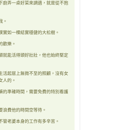
下廚弄一桌好菜來調適，就是從不抱
我。
樸實如一棵結實穩健的大松樹。
的歡樂。
顧就能活得頭好壯壯，他也始終堅定
生活起居上無微不至的照顧，沒有女
女人的。
藥的準確時間，需要免費的特別看護
要浪費他的時間空等待。
不管老婆本身的工作有多辛苦。