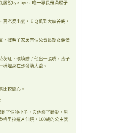
說bye-bye，唯一專長是滿屋子
、罵老婆出氣，ＥＱ低到大峽谷底，
友，擺明了家裏有個免費長期女佣僕
菸灰缸，環境髒了他出一張嘴，孩子
一樣埋身在沙發裝大爺。
還比較開心。
：
遇到了個帥小子，與他談了戀愛，男
格里拉這片仙境，160歲的公主就