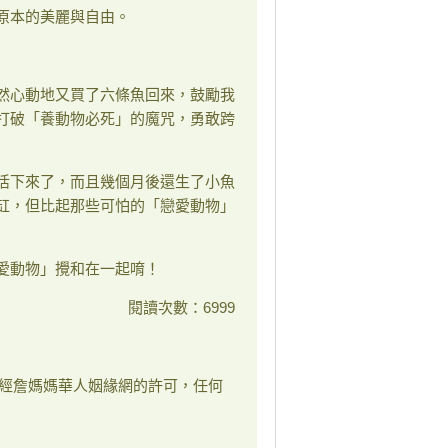
原本的美麗與自由。
然心動地又買了六條魚回來，鼓勵我
打破「養動物必死」的魔咒，勇敢跨
活下來了，而且幾個月後還生了小魚
缸，但比起那些可怕的「戀愛動物」
愛動物」攪和在一起唷！
閱讀次數：6999
經詹媽媽華人姻緣網的許可，任何