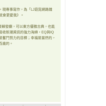
，現專事寫作，為「LJ窈窕網路雜
就會更愛我》。
耍賴發癲，可以東方優雅古典，也能
收新潮資訊的強力海綿，EQ與IQ
是奮鬥努力的目標；幸福是當然的，
百歲的。