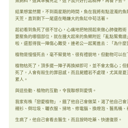
魚飼料，道具準備充足，這下我只好打起精神，再養下去。
結果想當然爾，不到兩星期的時間，魚在我將有點混濁的魚
天荒，直到剩下一尾還在略嫌大的魚缸中苟活著。
起初看到魚死了很不甘心，心痛地把牠撈起來做心肺復甦術
要壓魚的哪個部位，就在腫大起來的魚鰓附近「亂點鴛鴦譜
啦，還惹得我一陣傷心難受，連老公一起罵進去：「為什麼
植物是慢慢死去，毫不察覺地、很有禮貌地，但動物可以在
植物枯死了，頂多擺一陣子再換掉即可，並不會太傷心；但
死了，人會有殺生的罪惡感，而且屍體若不處理，尤其是夏
累人。
與這些動、植物的互動，令我聯想到愛情。
我家有株「戀愛植物」，餓了他自己會做菜，渴了他自己會
襯衫、倒垃圾、曬衣服、掃地、修電腦、換燈泡、醫馬桶、
生病了，他自己會看去醫生，而且按時吃藥、快速復原。