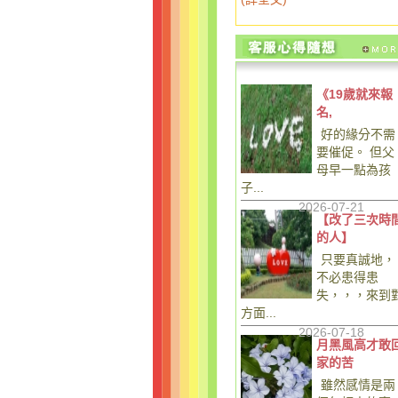
《19歲就來報
名,
好的緣分不需
要催促。 但父
母早一點為孩
子...
2026-07-21
【改了三次時
的人】
只要真誠地，
不必患得患
失，，，來到
方面...
2026-07-18
月黑風高才敢
家的苦
雖然感情是兩