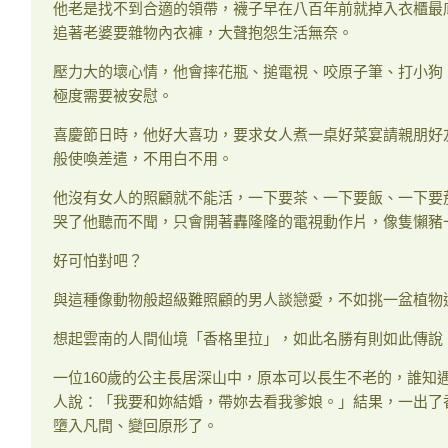
他老是找不到合適的領帶，襪子早在八百年前就掉入衣櫃最底層
追著老婆要雜物內衣褲，大聲抱怨生活無奈。
壓力大的壞心情，他會摔花瓶、搥電視、咬原子筆、打小狗
極度需要被安慰。
喜慶節日時，他好大喜功，要求女人煮一桌好菜宴請親朋好
般使喚差遣，不用白不用。
他沒有女人的照顧就不能活，一下要茶、一下要飯、一下要
哭了他聽而不聞，只會開著轟隆隆的電視動作片，像隻懶豬
好可怕對吧？
與這種像動物般超級難照顧的男人談戀愛，不如挑一盆植物
想起雲南的人間仙境「香格里拉」，如此名勝有則如此傳說
一位160歲的公主長居深山中，原本可以長生不老的，誰知
人說：「我要和妳結婚，帶妳去看我爹娘。」結果，一出了香
墮入凡間、變回原形了。