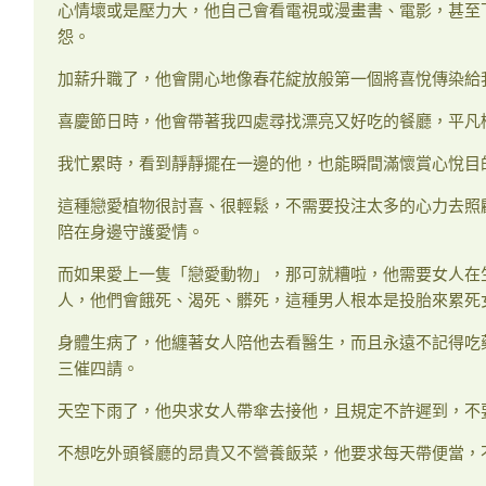
心情壞或是壓力大，他自己會看電視或漫畫書、電影，甚至
怨。
加薪升職了，他會開心地像春花綻放般第一個將喜悅傳染給
喜慶節日時，他會帶著我四處尋找漂亮又好吃的餐廳，平凡
我忙累時，看到靜靜擺在一邊的他，也能瞬間滿懷賞心悅目
這種戀愛植物很討喜、很輕鬆，不需要投注太多的心力去照
陪在身邊守護愛情。
而如果愛上一隻「戀愛動物」，那可就糟啦，他需要女人在
人，他們會餓死、渴死、髒死，這種男人根本是投胎來累死
身體生病了，他纏著女人陪他去看醫生，而且永遠不記得吃
三催四請。
天空下雨了，他央求女人帶傘去接他，且規定不許遲到，不
不想吃外頭餐廳的昂貴又不營養飯菜，他要求每天帶便當，