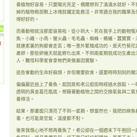
養植物好容易，只要陽光充足、偶爾想到了澆澆水就好，不
掉的植物根部敷上冰塊就鐵定能救活，非常適合我的職業及
得好好的。
而養動物就沒那麼容易啦，從小到大，死在我手上的動物冤
魚、小雞、小鳥、螢火蟲、毛毛蟲、蜘蛛、螞蟻、蠶寶寶、
個
就連家裏的狗都會走丟；唯一意外繁殖成功的，是天竹葵花
產卵，那些卵幾天就能孵化出來，不到兩星期就成功生產出
人，難怪科學家會拿牠們來做基因實驗。
這些會動的生命好麻煩，非但需要飲食，還要時時刻刻的關
偏偏最近迷上了養魚，起因是和老公逛街時經過水族館，一
透明的黃金葛花瓶底，想藉著動植物之間的交換氧氣與二氧
養得活。
結果，那畫面只漂亮了不到一星期，想當然也，我把四條魚
毒，也可能是空氣、溫度都不對。
後來我傷心地不想再養魚了，老公卻在一個週末下午抱回一