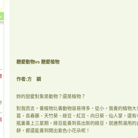
戀愛動物
vs
戀愛植物
間
作者
:
方 穎
妳的戀愛對象是動物？還是植物？
對
對我而言，養植物比養動物容易得多，從小，我養的植物大
葛、長春藤、天竹葵、綠豆、紅豆、向日葵、仙人掌，還有
回
瓶裏養上三星期，綠豆能養到長出新的綠豆，就連熬湯用的
耕，都還能養到開出紫色小花朵呢！