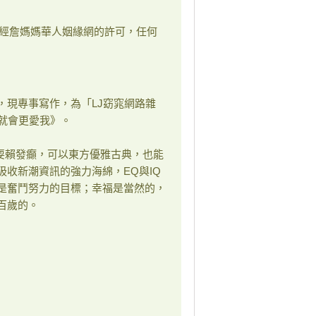
經詹媽媽華人姻緣網的許可，任何
，現專事寫作，為「LJ窈窕網路雜
就會更愛我》。
耍賴發癲，可以東方優雅古典，也能
收新潮資訊的強力海綿，EQ與IQ
是奮鬥努力的目標；幸福是當然的，
百歲的。