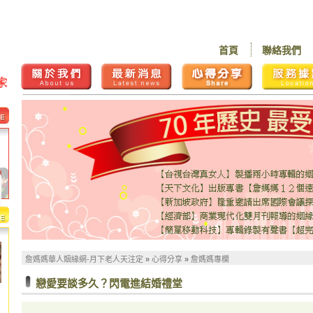
首頁
聯絡我們
詹媽媽華人姻緣網-月下老人天注定
»
心得分享
»
詹媽媽專欄
戀愛要談多久？閃電進結婚禮堂