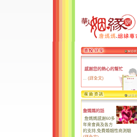
感謝您的熱心的幫忙
...
(
詳全文
)
詹媽媽的話
詹媽媽感謝60多
年來會員及各方
的支持,免費婚姻性商測驗
(
詳全文
)