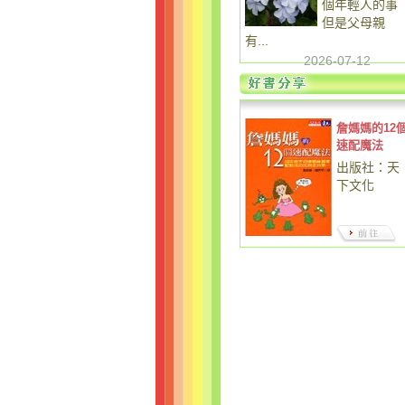
個年輕人的事
但是父母親
有...
2026-07-12
詹媽媽的12
速配魔法
出版社：天
下文化