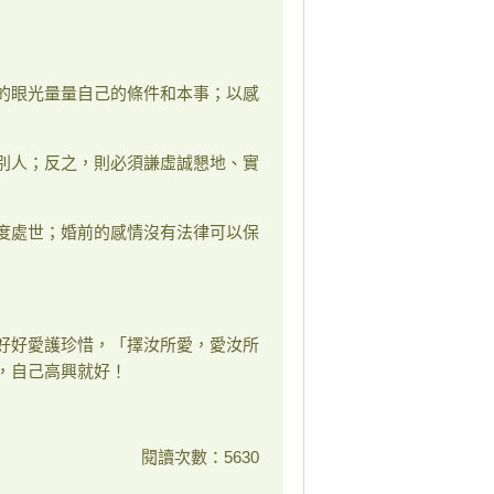
的眼光量量自己的條件和本事；以感
別人；反之，則必須謙虛誠懇地、實
度處世；婚前的感情沒有法律可以保
好好愛護珍惜，「擇汝所愛，愛汝所
，自己高興就好！
閱讀次數：5630