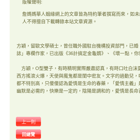
版權聲明:
詹媽媽華人姻緣網上的文章皆為特約筆者撰寫而來，如未
人不得擅自下載轉錄本站文章資源。
方穎，留歐文學碩士，曾任職外國駐台機構投資部門，已婚
誌」專欄作家，已出版《36計搞定金龜婿》、《壞一點，你
方穎，O型雙子，有時精明實際嚴肅認真，有時口吐白沫
西方搖滾火爆，天使與魔鬼都是閨中密友。文字的過動兒，吸
都不特別高，只傻傻認為愛情是生命的春藥，「愛情主義」
幽默是必需的，快樂是一定的，陰陽是調和的，愛情是長命
上一則
回總覽