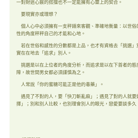
一對財迷心竅的搭擋也不一定能擁有心靈上的契合。
要現實亦或理想？
個人心中必須擁有一支秤錘來客觀、準確地衡量：以世俗
性的角度秤秤自己的才能和心地。
若在世俗和感性的分數都是上品，也才有資格去「挑選」
實在在地去「追求」別人。
挑選是以在上位者的角度分析，而追求是以在下首者的態
障，故世間男女都必須謹慎為之。
人常說「你的蜜糖可能正是他的毒藥」。
遇見了不對的人，要「快刀斬亂麻」；遇見了對的人就要
擇」；別和別人比較，也別理會別人的眼光，戀愛要談多久