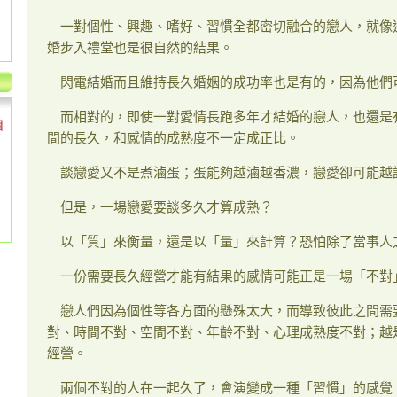
一對個性、興趣、嗜好、習慣全都密切融合的戀人，就像
婚步入禮堂也是很自然的結果。
閃電結婚而且維持長久婚姻的成功率也是有的，因為他們
而相對的，即使一對愛情長跑多年才結婚的戀人，也還是
個
間的長久，和感情的成熟度不一定成正比。
談戀愛又不是煮滷蛋；蛋能夠越滷越香濃，戀愛卻可能越
但是，一場戀愛要談多久才算成熟？
以「質」來衡量，還是以「量」來計算？恐怕除了當事人
一份需要長久經營才能有結果的感情可能正是一場「不對
戀人們因為個性等各方面的懸殊太大，而導致彼此之間需
對、時間不對、空間不對、年齡不對、心理成熟度不對；越
經營。
兩個不對的人在一起久了，會演變成一種「習慣」的感覺