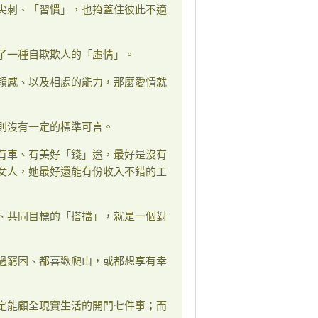
尖刺、「習慣」，也掩蓋住彼此不適
了一種自欺欺人的「虛情」。
賴感、以及相處的能力，那麼愛情就
則沒有一定的標準可言。
有車、有美好「錢」途，最好是沒有
女人，她最好還能有份收入不錯的工
、共同目標的「搭擋」，就是一個對
過窮困、都喜歡爬山，或都想享有幸
定能顧全現實生活的開門七件事；而