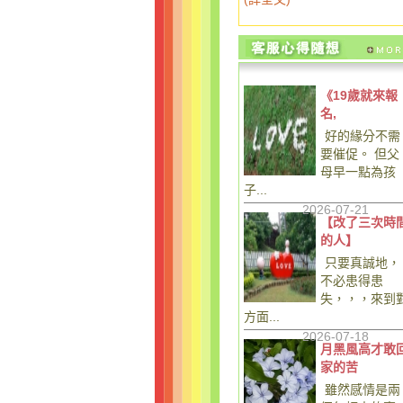
《19歲就來報
名,
好的緣分不需
要催促。 但父
母早一點為孩
子...
2026-07-21
【改了三次時
的人】
只要真誠地，
不必患得患
失，，，來到
方面...
2026-07-18
月黑風高才敢
家的苦
雖然感情是兩