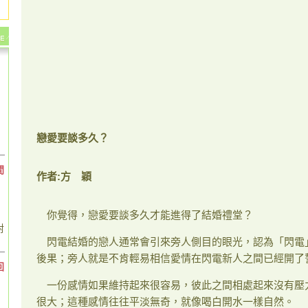
戀愛要談多久？
間
作者
:
方 穎
你覺得，戀愛要談多久才能進得了結婚禮堂？
對
閃電結婚的戀人通常會引來旁人側目的眼光，認為「閃電
後果；旁人就是不肯輕易相信愛情在閃電新人之間已經開了
回
一份感情如果維持起來很容易，彼此之間相處起來沒有壓
很大；這種感情往往平淡無奇，就像喝白開水一樣自然。