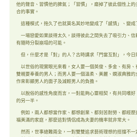
他的聲音、習慣他的脾氣；「習慣」，磨掉了彼此個性上的
合的事實。
這種模式，拖久了也就莫名其妙地變成了「感情」、變成
一場戀愛如果談得太久，談得彼此之間失去了吸引力、信
有隨時分裂崩塌的可能。
但，什麼才是「對」的人？古時講求「門當互對」，今日
以世俗的現實眼光來看，女人要一個英俊、多金、有房、
雙親要奉養的男人；而男人要一個溫柔、美麗、嫻淑典雅的
作來彰顯男人的面子及減輕男人的負擔。
以脫俗的感性角度而言，一對能夠心靈相契，有共同嗜好
的另一半。
例如，兩人都想當作家、都想創業、都刻苦耐勞、都經歷
福美滿的家庭，那麼這對情侶成為夫妻的機率就非常大。
然而，世事總難兩全，一對雙雙追求藝術理想的搭擋不一