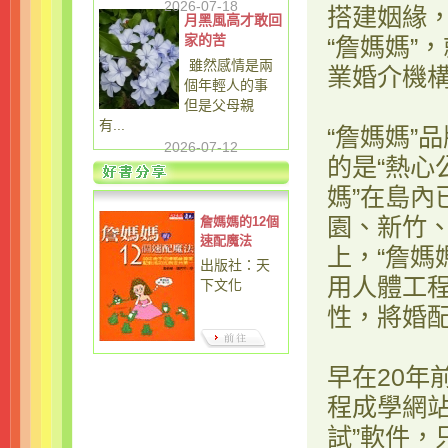
2026-07-18
搭建姻緣
月黑風高才敢回
家的苦
“詹媽媽”
雖然感情是兩
業婚介機
個年輕人的事
但是父母親
有...
“詹媽媽”
2026-07-12
的是“熱心
媽”在島內
園、新竹
詹媽媽的12個
速配魔法
上，“詹媽
出版社：天
用人體工
下文化
性，將婚
早在20年
程成學網
試”軟件