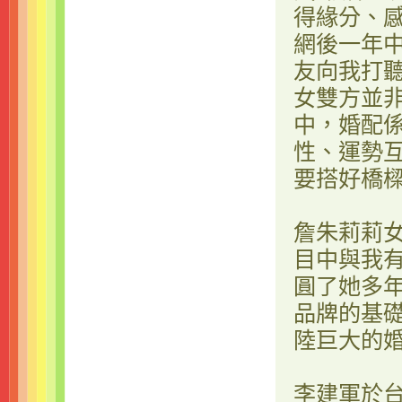
得緣分、
網後一年
友向我打
女雙方並
中，婚配
性、運勢
要搭好橋
詹朱莉莉
目中與我
圓了她多年
品牌的基
陸巨大的
李建軍於