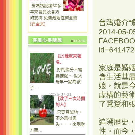
詹媽媽感謝60多
年來會員及各方
的支持,免費婚姻性商測驗
台灣婚介“
(
詳全文
)
2014-05-
FACEBO
id=64147
《19歲就來報
名,
家庭是婚
好的緣分不需
會生活基
要催促。 但父
母早一點為孩
娘，就是
子...
虛構的藝
2026-07-21
【改了三次時間
了鶯鶯和
的人】
只要真誠地，
不必患得患
追溯歷史
失，，，來到對
性。而今
方面...