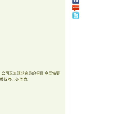
多
,
公司又無短期會員的項目
,
今反悔要
獲得陳○○的同意
.