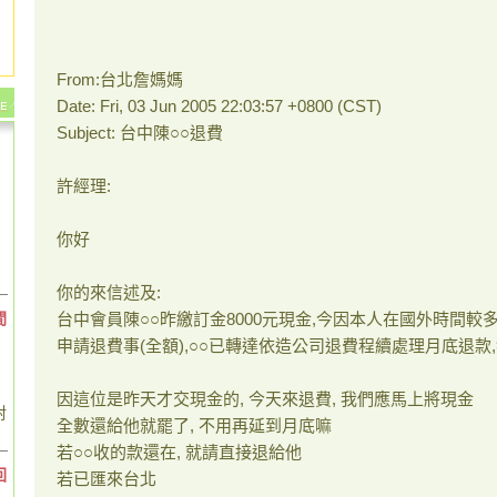
From:
台北詹媽媽
Date: Fri, 03 Jun 2005 22:03:57 +0800 (CST)
Subject:
台中陳○○退費
許經理:
你好
你的來信述及
:
間
台中會員陳○○昨繳訂金8000元現金
,
今因本人在國外時間較
申請退費事
(
全額
),
○○已轉達依造公司退費程續處理月底退款
,
因這位是昨天才交現金的
,
今天來退費
,
我們應馬上將現金
對
全數還給他就罷了
,
不用再延到月底嘛
若○○收的款還在
,
就請直接退給他
回
若已匯來台北