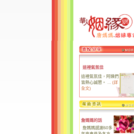
這裡氣氛佳
這裡氣氛佳，阿姨們
皆熱心誠懇。 ...
(
詳
全文
)
詹媽媽的話
詹媽媽感謝60多
年來會員及各方