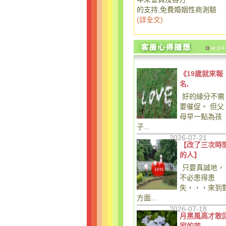
的支持,免費婚姻性商測驗
(
詳全文
)
《19歲就來報
名,
好的緣分不需
要催促。 但父
母早一點為孩
子...
2026-07-21
【改了三次時
的人】
只要真誠地，
不必患得患
失，，，來到
方面...
2026-07-18
月黑風高才敢