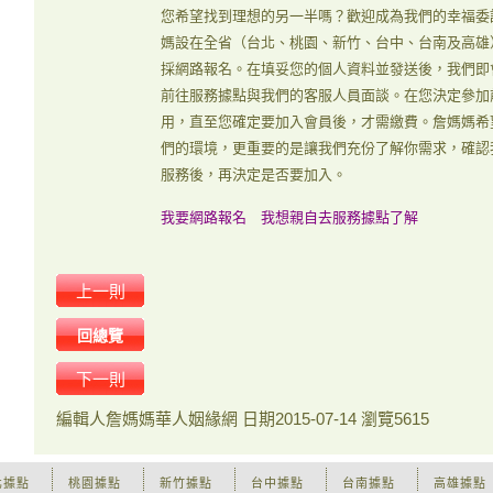
您希望找到理想的另一半嗎？歡迎成為我們的幸福委
媽設在全省（台北、桃園、新竹、台中、台南及高雄
採網路報名。在填妥您的個人資料並發送後，我們即
前往服務據點與我們的客服人員面談。在您決定參加
用，直至您確定要加入會員後，才需繳費。詹媽媽希
們的環境，更重要的是讓我們充份了解你需求，確認
服務後，再決定是否要加入。
我要網路報名
我想親自去服務據點了解
上一則
回總覽
下一則
編輯人
詹媽媽華人姻緣網
日期
2015-07-14
瀏覽
5615
北據點
桃園據點
新竹據點
台中據點
台南據點
高雄據點