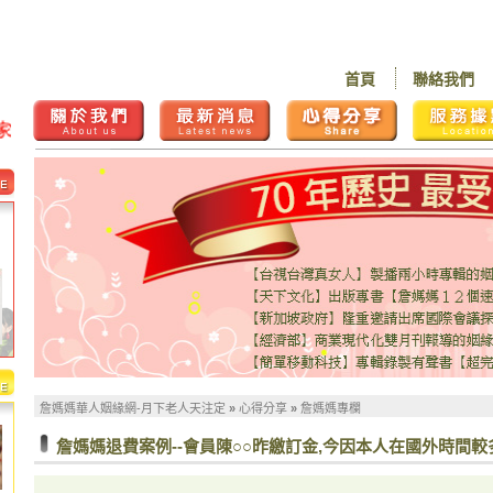
首頁
聯絡我們
詹媽媽華人姻緣網-月下老人天注定
»
心得分享
»
詹媽媽專欄
詹媽媽退費案例--會員陳○○昨繳訂金,今因本人在國外時間較多