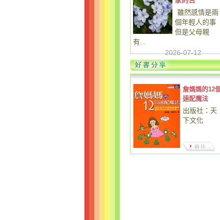
家的苦
雖然感情是兩
個年輕人的事
但是父母親
有...
2026-07-12
詹媽媽的12
速配魔法
出版社：天
下文化