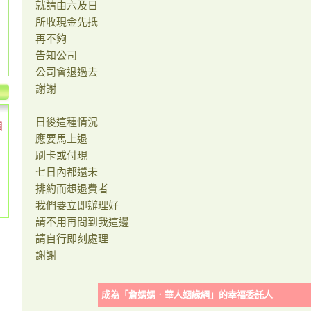
就請由六及日
所收現金先抵
再不夠
告知公司
公司會退過去
謝謝
日後這種情況
個
應要馬上退
刷卡或付現
七日內都還未
排約而想退費者
我們要立即辦理好
請不用再問到我這邊
請自行即刻處理
謝謝
成為「詹媽媽．華人姻緣網」的幸福委託人