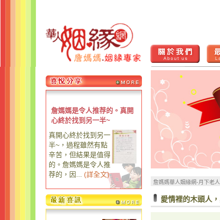
詹媽媽是令人推荐的。真開
心終於找到另一半~
真開心終於找到另一
半~，過程雖然有點
辛苦，但結果是值得
的。詹媽媽是令人推
荐的，因...
(
詳全文
)
詹媽媽華人姻緣網-月下老
愛情裡的木頭人，