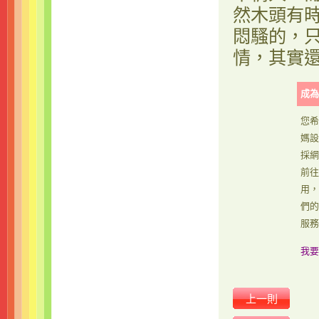
然木頭有
悶騷的，
情，其實
成為
您希
媽設
採網
前往
用，
們的
服務
我要
上一則