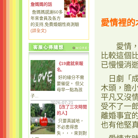
詹媽媽的話
詹媽媽感謝60多
年來會員及各方
愛情裡的
的支持,免費婚姻性商測驗
(
詳全文
)
愛情，因
比較這個
已慢慢消
《19歲就來報
名,
日劇「成
好的緣分不需
要催促。 但父
木頭，膽
母早一點為孩
平凡又沒
子...
2026-07-21
受不了一
【改了三次時間
的人】
離婚事宜
只要真誠地，
也有他堅
不必患得患
失，，，來到對