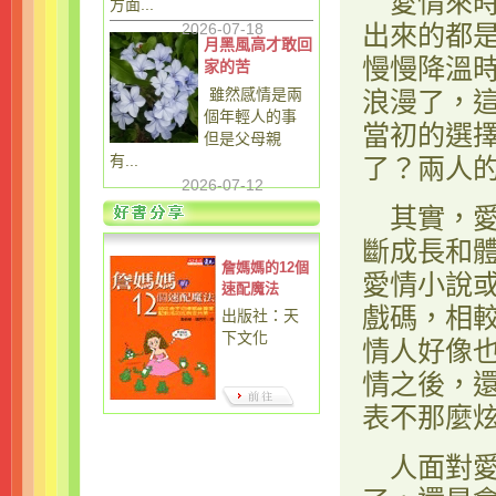
愛情來時
方面...
2026-07-18
出來的都
月黑風高才敢回
慢慢降溫
家的苦
雖然感情是兩
浪漫了，
個年輕人的事
當初的選
但是父母親
有...
了？兩人
2026-07-12
其實，愛
斷成長和
詹媽媽的12個
愛情小說
速配魔法
戲碼，相
出版社：天
下文化
情人好像
情之後，
表不那麼
人面對愛