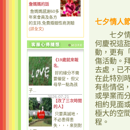
詹媽媽的話
詹媽媽感謝60多
年來會員及各方
七夕情人
的支持,免費婚姻性商測驗
(
詳全文
)
七夕情人
何慶祝這
動，更有
傷活動。
《19歲就來報
名,
去處，已
好的緣分不需
在此特別
要催促。 但父
母早一點為孩
有些情侶
子...
或學業而
2026-07-21
【改了三次時間
相約見面
的人】
極大的空
只要真誠地，
不必患得患
程。
失，，，來到對