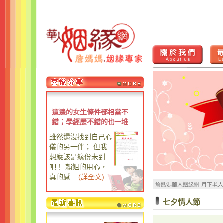
這邊的女生條件都相當不
錯；學經歷不錯的也一堆
雖然還沒找到自己心
儀的另一伴； 但我
想應該是緣份未到
吧！ 賴姐的用心，
真的感...
(
詳全文
)
詹媽媽華人姻緣網-月下老
七夕情人節