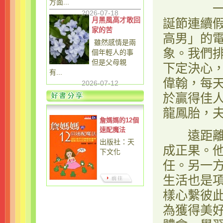
方面...
一年前，
2026-07-18
月黑風高才敢回
誕節連續
家的苦
高男」的
雖然感情是兩
象。我們
個年輕人的事
但是父母親
下定決心
有...
偉翰，每天
2026-07-12
於贏得佳
龍鳳胎，
詹媽媽的12個
速配魔法
遠距離戀
出版社：天
成正果。
下文化
任。另一
生活也是
樣心繫彼
為獲得美