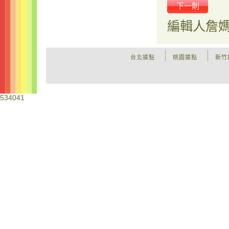
下一則
編輯人
詹
台北據點
桃園據點
新竹
534041