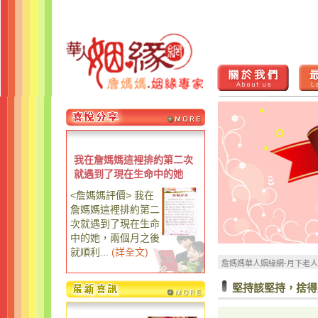
我在詹媽媽這裡排約第二次
就遇到了現在生命中的她
<詹媽媽評價> 我在
詹媽媽這裡排約第二
次就遇到了現在生命
中的她，兩個月之後
就順利...
(
詳全文
)
詹媽媽華人姻緣網-月下老
堅持該堅持，捨得