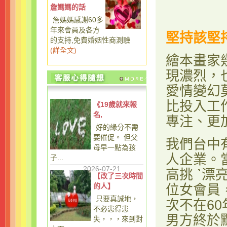
詹媽媽的話
詹媽媽感謝60多
年來會員及各方
堅持該堅
的支持,免費婚姻性商測驗
(
詳全文
)
繪本畫家
現濃烈，
愛情變幻
比投入工
《19歲就來報
名,
專注、更
好的緣分不需
要催促。 但父
我們台中
母早一點為孩
人企業。
子...
2026-07-21
高挑 ˋ
【改了三次時間
的人】
位女會員
只要真誠地，
次不在6
不必患得患
男方終於
失，，，來到對