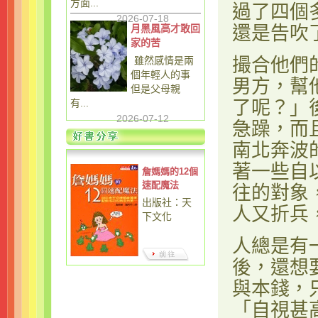
方面...
過了四個
2026-07-18
月黑風高才敢回
還是告吹
家的苦
雖然感情是兩
撮合他們
個年輕人的事
男方，幫
但是父母親
有...
了呢？」
2026-07-12
急躁，而
南北奔波
著一些自
詹媽媽的12個
速配魔法
往的對象
出版社：天
人又折兵
下文化
人總是有
後，還想
與本錢，
「自視甚